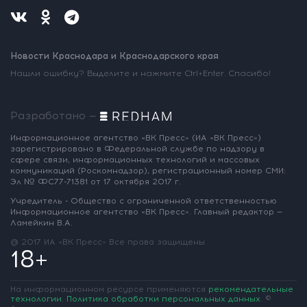
Новости Краснодара и Краснодарского края
Нашли ошибку? Выделите и нажмите Ctrl+Enter. Спасибо!
Разработано —
Информационное агентство «ВК Пресс»
(ИА «ВК Пресс»)
зарегистрировано
в Федеральной службе по надзору
в
сфере связи, информационных
технологий и массовых
коммуникаций
(Роскомнадзор),
регистрационный номер СМИ:
Эл № ФС77-71381
от 17 октября 2017 г.
Учредитель - Общество с ограниченной
ответственностью
Информационное
агентство «ВК Пресс».
Главный редактор —
Ламейкин В.А.
@ 2017 ИА «ВК Пресс»
Все права защищены
18+
На информационном ресурсе применяются
рекомендательные
технологии
.
Политика обработки персональных данных
.
©