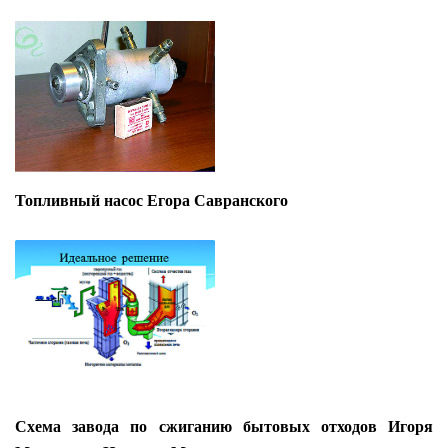
Топливный насос Егора Савранского
Схема завода по сжиганию бытовых отходов Игоря