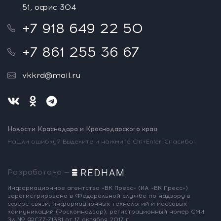
51, офис 304
+7 918 649 22 50
+7 861 255 36 67
vkkrd@mail.ru
Новости Краснодара и Краснодарского края
Нашли ошибку? Выделите и нажмите Ctrl+Enter. Спасибо!
Разработано —
Информационное агентство «ВК Пресс»
(ИА «ВК Пресс»)
зарегистрировано
в Федеральной службе по надзору
в
сфере связи, информационных
технологий и массовых
коммуникаций
(Роскомнадзор),
регистрационный номер СМИ:
Эл № ФС77-71381
от 17 октября 2017 г.