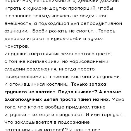
Барби: мол, неправильно это, девочки должны
играть с куклами других пропорций, чтобы
в сознание закладывалась не модельная
внешность, а подходящая для репродуктивной
функции... Барби рожать не смогут... Теперь
девочки играют в кукол-зомби и кукол-
монстров.
Игрушки-«мертвячки» зеленоватого цвета,
с той же комплекцией, но нарисованными
следами разложения, иногда просто
почерневшими от гниения кистями и ступнями.
И оголившимися костями...
Только запаха
трупного не хватает. Подташнивает? А вполне
благополучных детей просто тянет на них.
Мало
того, что кто-то вообще придумал такие
игрушки — их еще и выпускают. И ими торгуют...
Что закладывается в подсознание
потенциальных матерей? И как-то все