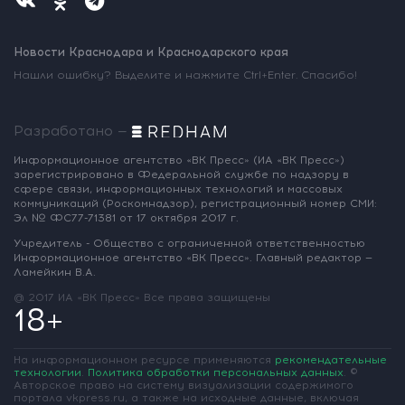
Новости Краснодара и Краснодарского края
Нашли ошибку? Выделите и нажмите Ctrl+Enter. Спасибо!
Разработано —
Информационное агентство «ВК Пресс»
(ИА «ВК Пресс»)
зарегистрировано
в Федеральной службе по надзору
в
сфере связи, информационных
технологий и массовых
коммуникаций
(Роскомнадзор),
регистрационный номер СМИ:
Эл № ФС77-71381
от 17 октября 2017 г.
Учредитель - Общество с ограниченной
ответственностью
Информационное
агентство «ВК Пресс».
Главный редактор —
Ламейкин В.А.
@ 2017 ИА «ВК Пресс»
Все права защищены
18+
На информационном ресурсе применяются
рекомендательные
технологии
.
Политика обработки персональных данных
.
©
Авторское право на систему визуализации содержимого
портала vkpress.ru, а также на исходные данные, включая