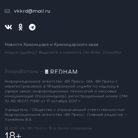
vkkrd@mail.ru
Новости Краснодара и Краснодарского края
Нашли ошибку? Выделите и нажмите Ctrl+Enter. Спасибо!
Разработано —
Информационное агентство «ВК Пресс»
(ИА «ВК Пресс»)
зарегистрировано
в Федеральной службе по надзору
в
сфере связи, информационных
технологий и массовых
коммуникаций
(Роскомнадзор),
регистрационный номер СМИ:
Эл № ФС77-71381
от 17 октября 2017 г.
Учредитель - Общество с ограниченной
ответственностью
Информационное
агентство «ВК Пресс».
Главный редактор —
Ламейкин В.А.
@ 2017 ИА «ВК Пресс»
Все права защищены
18+