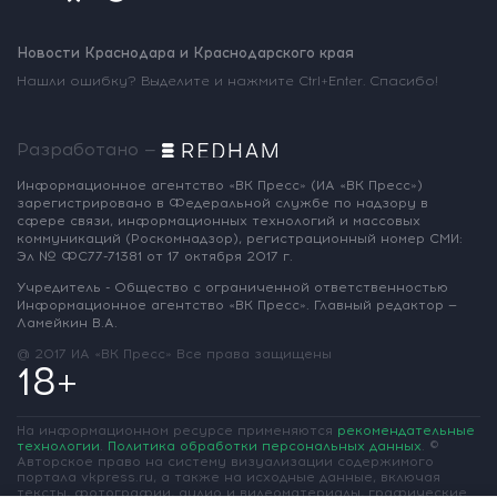
Новости Краснодара и Краснодарского края
Нашли ошибку? Выделите и нажмите Ctrl+Enter. Спасибо!
Разработано —
Информационное агентство «ВК Пресс»
(ИА «ВК Пресс»)
зарегистрировано
в Федеральной службе по надзору
в
сфере связи, информационных
технологий и массовых
коммуникаций
(Роскомнадзор),
регистрационный номер СМИ:
Эл № ФС77-71381
от 17 октября 2017 г.
Учредитель - Общество с ограниченной
ответственностью
Информационное
агентство «ВК Пресс».
Главный редактор —
Ламейкин В.А.
@ 2017 ИА «ВК Пресс»
Все права защищены
18+
На информационном ресурсе применяются
рекомендательные
технологии
.
Политика обработки персональных данных
.
©
Авторское право на систему визуализации содержимого
портала vkpress.ru, а также на исходные данные, включая
тексты, фотографии, аудио и видеоматериалы, графические