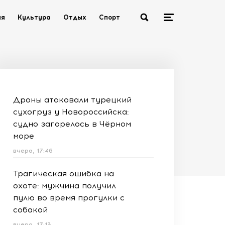
ия
Культура
Отдых
Спорт
Дроны атаковали турецкий
сухогруз у Новороссийска:
судно загорелось в Чёрном
море
вчера, 17:46
Трагическая ошибка на
охоте: мужчина получил
пулю во время прогулки с
собакой
вчера, 17:13