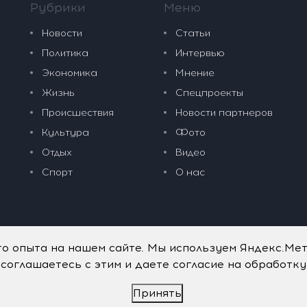
Рубрики
Меню
Новости
Статьи
Политика
Интервью
Экономика
Мнение
Жизнь
Спецпроекты
Происшествия
Новости партнеров
Культура
Фото
Отдых
Видео
Спорт
О нас
го опыта на нашем сайте. Мы используем Яндекс.Ме
 соглашаетесь с этим и даете согласие на обработк
Принять
дательные технологии
.
Политика обработки персональных данных
.
имого портала vkpress.ru, а также на исходные данные, включая т