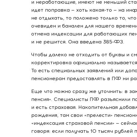
и неработающие, имеют не меньший ста
идет поправка — хоть
какая-то
— на инф
не отдыхать, то положено только то, ч
очевиден и банален для нашего времени
отмена индексации для работающих пен
и не решится. Она введена
385-ФЗ
.
Чтобы далеко не отходить от буквы и см
корректировка официально называется
То есть специальных заявлений или до
пенсионерам предоставлять в ПФ ни ра
Еще что можно сразу же уточнить: в за
пенсия». Специалисты ПФ разъяснили по
и есть страховая. Накопительная добавл
рождения, там свои «прелести» пенсион
«индексация страховой пенсии» — сейча
говоря: если получать 10 тысяч рублей 