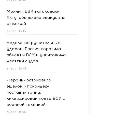
Молния! БЭКи атаковали
Ялту: объявлена эвакуация
с пляжей
вчера, 13:13
Неделя сокрушительных
ударов: Россия поразила
объекты ВСУ и уничтожила
десятки судов
вчера, 12:43
«Герань» остановила
эшелон, «Искандер»
поставил точку:
ликвидирован поезд ВСУ с
военной техникой
вчера, 11:56