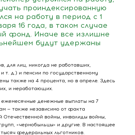
учать проиндексированную
лся на работу в период с 1
варя 16 года, в таком случае
ый фонд. Иначе все излишне
льнейшем будут удержаны
ов
, для лиц, никогда не работавших,
ю
и т. д.
) и пенсии по государственному
ы также на 4 процента, но в апреле. Здесь
их, и неработающих.
ы ежемесячные денежные выплаты на 7
ам — также независимо от факта
й Отечественной войны, инвалиды войны,
I групп, «чернобыльцы» и другие. В настоящее
 тысяч федеральных льготников.