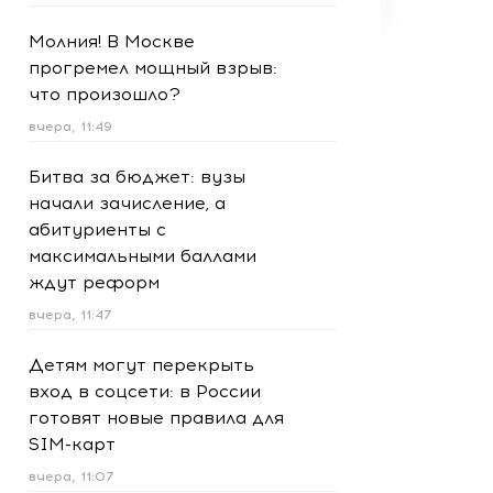
Молния! В Москве
прогремел мощный взрыв:
что произошло?
вчера, 11:49
Битва за бюджет: вузы
начали зачисление, а
абитуриенты с
максимальными баллами
ждут реформ
вчера, 11:47
Детям могут перекрыть
вход в соцсети: в России
готовят новые правила для
SIM-карт
вчера, 11:07