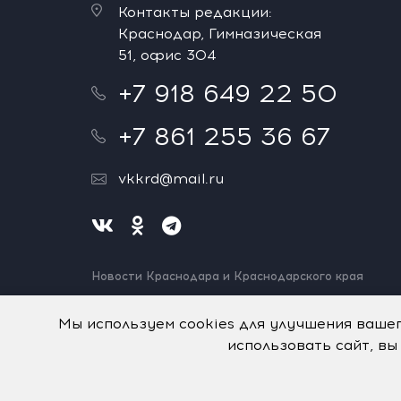
Контакты редакции:
Краснодар, Гимназическая
51, офис 304
+7 918 649 22 50
+7 861 255 36 67
vkkrd@mail.ru
Новости Краснодара и Краснодарского края
Нашли ошибку? Выделите и нажмите Ctrl+Enter.
Спасибо!
Мы используем cookies для улучшения ваше
использовать сайт, вы
На информационном ресурсе применяются
рекомен
© Авторское право на систему визуализации содерж