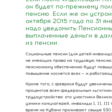
он будет
по-прежнему
пол
пенсию. Если же он устрои
октября 2015 года по 31 ян
надо уведомить Пенсионн
выплаченные деньги в да
из пенсии.
Социальные пенсии (для
детей-инвалид
не имеющих права на трудовую пенси
пенсионному обеспечению будут повышен
повышение коснется всех — и работающ
Кроме того, с февраля будут увеличен
процентов всем федеральным льготник
трудоустройства: это участники Велико
узники концлагерей, инвалиды I, II, II
время на Кубани проживают свыше 530