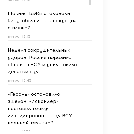
Молния! БЭКи атаковали
Ялту: объявлена эвакуация
с пляжей
вчера, 13:13
Неделя сокрушительных
ударов: Россия поразила
объекты ВСУ и уничтожила
десятки судов
вчера, 12:43
«Герань» остановила
эшелон, «Искандер»
поставил точку:
ликвидирован поезд ВСУ с
военной техникой
вчера, 11:56