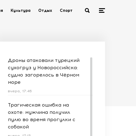
ия
Культура
Отдых
Спорт
Дроны атаковали турецкий
сухогруз у Новороссийска:
судно загорелось в Чёрном
море
вчера, 17:46
Трагическая ошибка на
охоте: мужчина получил
пулю во время прогулки с
собакой
вчера, 17:13