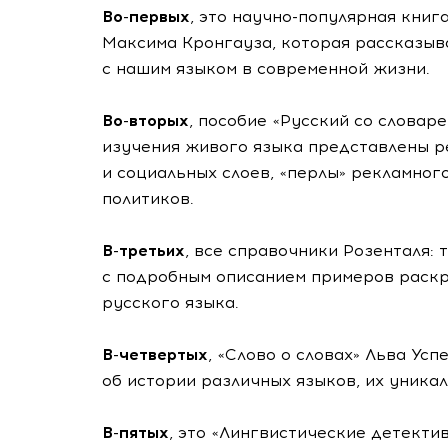
Во-первых
, это
научно-популярная
книга
Максима Кронгауза, которая рассказыв
с нашим языком в современной жизни.
Во-вторых
, пособие «Русский со словар
изучения живого языка представлены р
и социальных слоев, «перлы» рекламног
политиков.
В-третьих
, все справочники Розенталя: 
с подробным описанием примеров раск
русского языка.
В-четвертых
, «Слово о словах» Льва Усп
об истории различных языков, их уникал
В-пятых
, это «Лингвистические детекти