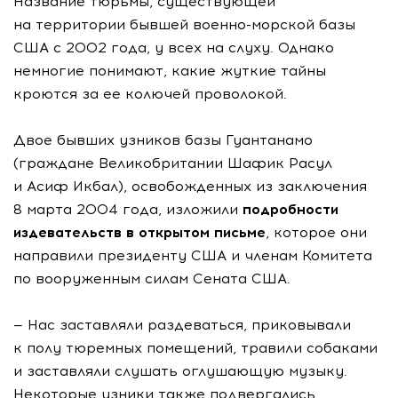
Название тюрьмы, существующей
на территории бывшей военно-морской базы
США с 2002 года, у всех на слуху. Однако
немногие понимают, какие жуткие тайны
кроются за ее колючей проволокой.
Двое бывших узников базы Гуантанамо
(граждане Великобритании Шафик Расул
и Асиф Икбал), освобожденных из заключения
8 марта 2004 года, изложили
подробности
издевательств в открытом письме
, которое они
направили президенту США и членам Комитета
по вооруженным силам Сената США.
— Нас заставляли раздеваться, приковывали
к полу тюремных помещений, травили собаками
и заставляли слушать оглушающую музыку.
Некоторые узники также подвергались