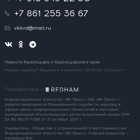
+7 861 255 36 67
vkkrd@mail.ru
Новости Краснодара и Краснодарского края
Нашли ошибку? Выделите и нажмите Ctrl+Enter. Спасибо!
Разработано —
Информационное агентство «ВК Пресс»
(ИА «ВК Пресс»)
зарегистрировано
в Федеральной службе по надзору
в
сфере связи, информационных
технологий и массовых
коммуникаций
(Роскомнадзор),
регистрационный номер СМИ:
Эл № ФС77-71381
от 17 октября 2017 г.
Учредитель - Общество с ограниченной
ответственностью
Информационное
агентство «ВК Пресс».
Главный редактор —
Ламейкин В.А.