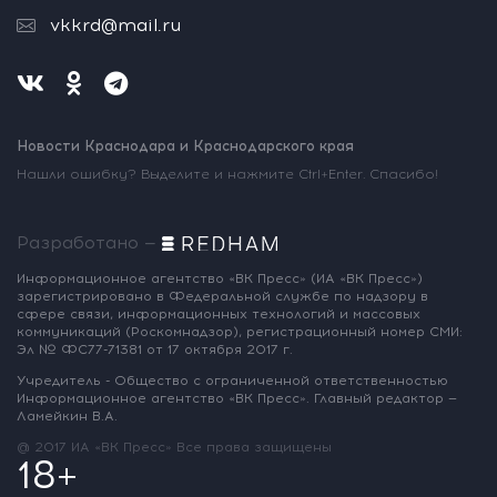
vkkrd@mail.ru
Новости Краснодара и Краснодарского края
Нашли ошибку? Выделите и нажмите Ctrl+Enter. Спасибо!
Разработано —
Информационное агентство «ВК Пресс»
(ИА «ВК Пресс»)
зарегистрировано
в Федеральной службе по надзору
в
сфере связи, информационных
технологий и массовых
коммуникаций
(Роскомнадзор),
регистрационный номер СМИ:
Эл № ФС77-71381
от 17 октября 2017 г.
Учредитель - Общество с ограниченной
ответственностью
Информационное
агентство «ВК Пресс».
Главный редактор —
Ламейкин В.А.
@ 2017 ИА «ВК Пресс»
Все права защищены
18+