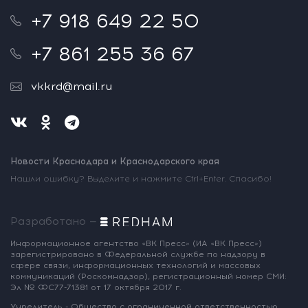
+7 918 649 22 50
+7 861 255 36 67
vkkrd@mail.ru
Новости Краснодара и Краснодарского края
Нашли ошибку? Выделите и нажмите Ctrl+Enter. Спасибо!
Разработано —
Информационное агентство «ВК Пресс»
(ИА «ВК Пресс»)
зарегистрировано
в Федеральной службе по надзору
в
сфере связи, информационных
технологий и массовых
коммуникаций
(Роскомнадзор),
регистрационный номер СМИ:
Эл № ФС77-71381
от 17 октября 2017 г.
Учредитель - Общество с ограниченной
ответственностью