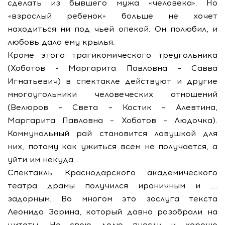
сделать из бывшего мужа «человека». Но
«взрослый ребенок» больше не хочет
находиться ни под чьей опекой. Он полюбил, и
любовь дала ему крылья.
Кроме этого трагикомического треугольника
(Хоботов - Маргарита Павловна – Савва
Игнатьевич) в спектакле действуют и другие
многоугольники человеческих отношений
(Велюров – Света – Костик – Алевтина,
Маргарита Павловна – Хоботов – Людочка).
Коммунальный рай становится ловушкой для
них, потому как ужиться всем не получается, а
уйти им некуда…
Спектакль Краснодарского академического
театра драмы получился ироничным и ….
задорным. Во многом это заслуга текста
Леонида Зорина, который давно разобрали на
цитаты. Но свою долю внесли и хорошо