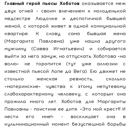
Главный герой пьесы Хоботов
оказывается меж
двух огней – своим влечением к молоденькой
медсестре Людочке и деспотичной бывшей
женой, с которой живет в одной коммунальной
квартире. К слову, сама бывшая жена
(Маргарита Павловна) уже нашла другого
мужчину (Савва Игнатьевич) и собирается
выйти за него замуж, но отпускать Хоботова «на
волю» не торопится (тут уже аллюзии с
известной пьесой Лопе да Вега). Ею движет не
столько женская ревность, сколько
«материнские» чувства к этому непутевому
слабохарактерному человеку, с которым она
прожила много лет. Хоботов для Маргариты
Павловны - поистине ее дитя. «Это мой крест!!! И
нести его мне!» - восклицает она в
кульминационный момент безуспешной борьбы