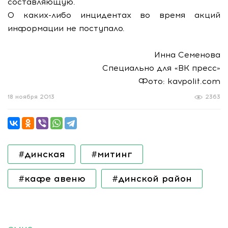
составляющую.
О каких-либо инцидентах во время акций
информации не поступало.
Инна Семенова
Специально для «ВК пресс»
Фото: kavpolit.com
18 ноября 2013
2363
#динская
#митинг
#кафе авеню
#динской район