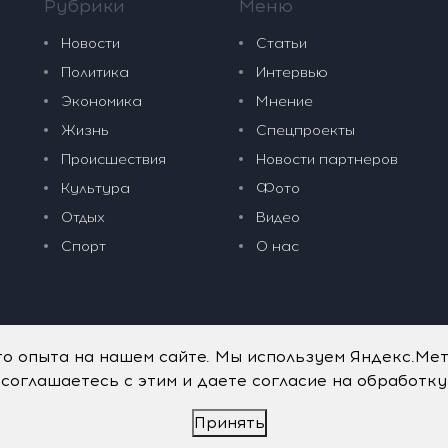
Рубрики
Меню
Новости
Статьи
Политика
Интервью
Экономика
Мнение
Жизнь
Спецпроекты
Происшествия
Новости партнеров
Культура
Фото
Отдых
Видео
Спорт
О нас
го опыта на нашем сайте. Мы используем Яндекс.Ме
 соглашаетесь с этим и даете согласие на обработк
Принять
дательные технологии
.
Политика обработки персональных данных
.
имого портала vkpress.ru, а также на исходные данные, включая т