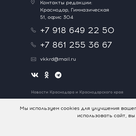
Контакты редакции:
Краснодар, Гимназическая
51, офис 304
+7 918 649 22 50
+7 861 255 36 67
vkkrd@mail.ru
Новости Краснодара и Краснодарского края
Нашли ошибку? Выделите и нажмите Ctrl+Enter.
Спасибо!
Мы используем cookies для улучшения ваше
использовать сайт, вы
На информационном ресурсе применяются
рекомен
© Авторское право на систему визуализации содерж