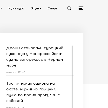
ия
Культура
Отдых
Спорт
Дроны атаковали турецкий
сухогруз у Новороссийска:
судно загорелось в Чёрном
море
вчера, 17:46
Трагическая ошибка на
охоте: мужчина получил
пулю во время прогулки с
собакой
вчера, 17:13