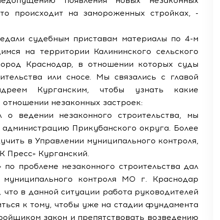
едопущению появления новых незаконных
то происходит на замороженных стройках, -
едали судебным приставам материалы по 4-м
имся на территории Калининского сельского
город Краснодар, в отношении которых суды
тельства или сносе. Мы связались с главой
ндреем Курганским, чтобы узнать какие
 отношении незаконных застроек:
л о ведении незаконного строительства, мы
 администрацию Прикубанского округа. Более
чить в Управлении муниципального контроля,
К Пресс» Курганский.
» по проблеме незаконного строительства дал
я муниципального контроля МО г. Краснодар
 что в данной ситуации работа руководителей
ться к тому, чтобы уже на стадии фундамента
тройщиком закон и препятствовать возведению