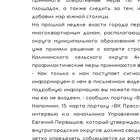
принимать оперативные меры по н
площадок, а также следить за тем, ч
добавил мэр южной столицы.
На прошлой неделе власти города пер
многоквартирным домам, располагающ
округа муниципального образования 
уже приняли решение о запрете строи
Калининского сельского округа А
профилактические меры принимаются в
- Как только к нам поступает сигна
информируем о нём в письменном виде
подробную информацию вы можете полу
мы ею не владеем, - сообщил порталу «В
Напомним, 15 марта порталу «ВК Пресс
интервью и.о. начальника Управлени
Евгений Первышов, который утверждал,
внутригородских округов должна своди
четко определять, соблюдается ли зас