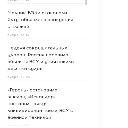
Молния! БЭКи атаковали
Ялту: объявлена эвакуация
с пляжей
вчера, 13:13
Неделя сокрушительных
ударов: Россия поразила
объекты ВСУ и уничтожила
десятки судов
вчера, 12:43
«Герань» остановила
эшелон, «Искандер»
поставил точку:
ликвидирован поезд ВСУ с
военной техникой
вчера, 11:56