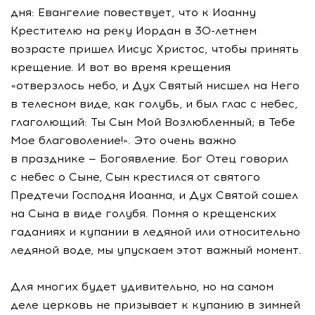
дня: Евангелие повествует, что к Иоанну
Крестителю на реку Иордан в
30-летнем
возрасте пришел Иисус Христос, чтобы принять
крещение. И вот во время крещения
«отверзлось небо, и Дух Святый нисшел на Него
в телесном виде, как голубь, и был глас с небес,
глаголющий: Ты Сын Мой Возлюбленный; в Тебе
Мое благоволение!». Это очень важно
в празднике — Богоявление. Бог Отец говорил
с небес о Сыне, Сын крестился от святого
Предтечи Господня Иоанна, и Дух Святой сошел
на Сына в виде голубя. Помня о крещенских
гаданиях и купании в ледяной или относительно
ледяной воде, мы упускаем этот важный момент.
Для многих будет удивительно, но на самом
деле церковь не призывает к купанию в зимней