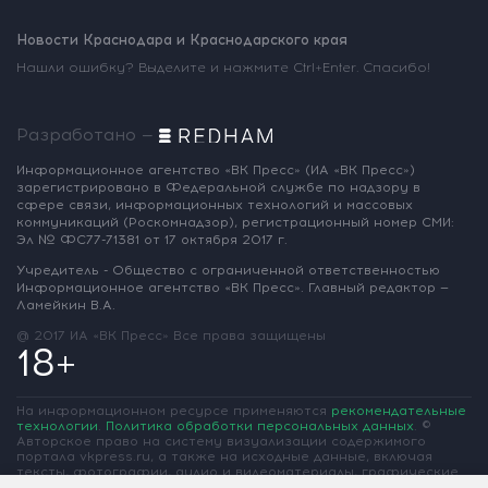
Новости Краснодара и Краснодарского края
Нашли ошибку? Выделите и нажмите Ctrl+Enter. Спасибо!
Разработано —
Информационное агентство «ВК Пресс»
(ИА «ВК Пресс»)
зарегистрировано
в Федеральной службе по надзору
в
сфере связи, информационных
технологий и массовых
коммуникаций
(Роскомнадзор),
регистрационный номер СМИ:
Эл № ФС77-71381
от 17 октября 2017 г.
Учредитель - Общество с ограниченной
ответственностью
Информационное
агентство «ВК Пресс».
Главный редактор —
Ламейкин В.А.
@ 2017 ИА «ВК Пресс»
Все права защищены
18+
На информационном ресурсе применяются
рекомендательные
технологии
.
Политика обработки персональных данных
.
©
Авторское право на систему визуализации содержимого
портала vkpress.ru, а также на исходные данные, включая
тексты, фотографии, аудио и видеоматериалы, графические
изображения, иные произведения и товарные знаки