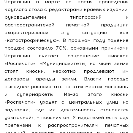
Черкашин в марте во время проведения
круглого стола с редакторами краевых изданий,
руководителями типографий и
распространителей печатной продукции
охарактеризовал эту ситуацию как
«катастрофическую». В прошлом году падение
продаж составило 70%, основными причинами
Черкашин считает сокращение киосков
«Роспечати». «Муниципалитеты, на чьей земле
стоят киоски, неохотно продлевают им
договоры аренды земли. Власти гораздо
выгоднее располагать на этих местах магазины
и супермаркеты. Из¬за этого киоски
«Роспечати» уходят с центральных улиц на
задворки, где их деятельность становится
убыточной», – пояснил он. У издателей есть ряд
претензий к распространителям печатных
изданий, основная заключается в том, что