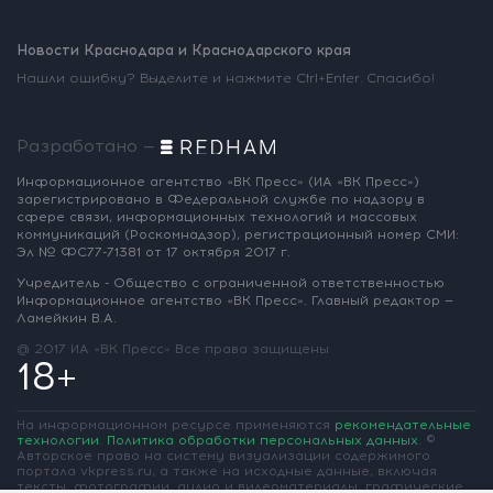
Новости Краснодара и Краснодарского края
Нашли ошибку? Выделите и нажмите Ctrl+Enter. Спасибо!
Разработано —
Информационное агентство «ВК Пресс»
(ИА «ВК Пресс»)
зарегистрировано
в Федеральной службе по надзору
в
сфере связи, информационных
технологий и массовых
коммуникаций
(Роскомнадзор),
регистрационный номер СМИ:
Эл № ФС77-71381
от 17 октября 2017 г.
Учредитель - Общество с ограниченной
ответственностью
Информационное
агентство «ВК Пресс».
Главный редактор —
Ламейкин В.А.
@ 2017 ИА «ВК Пресс»
Все права защищены
18+
На информационном ресурсе применяются
рекомендательные
технологии
.
Политика обработки персональных данных
.
©
Авторское право на систему визуализации содержимого
портала vkpress.ru, а также на исходные данные, включая
тексты, фотографии, аудио и видеоматериалы, графические