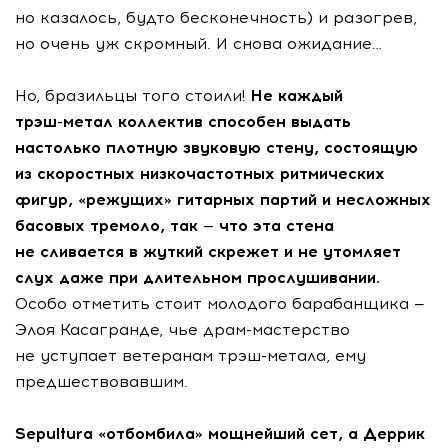
но казалось, будто бесконечность) и разогрев,
но очень уж скромный. И снова ожидание…
Но, бразильцы того стоили!
Не каждый
трэш-метал
коллектив способен выдать
настолько плотную звуковую стену, состоящую
из скоростных низкочастотных ритмических
фигур, «режущих» гитарных партий и несложных
басовых тремоло, так — что эта стена
не сливается в жуткий скрежет и не утомляет
слух даже при длительном прослушивании.
Особо отметить стоит молодого барабанщика —
Элоя Касагранде, чье
драм-мастерство
не уступает ветеранам
трэш-метала
, ему
предшествовавшим.
Sepultura «отбомбила» мощнейший сет, а Деррик