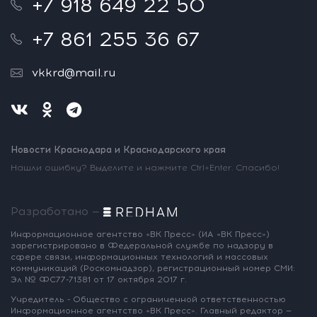
+7 918 649 22 50
+7 861 255 36 67
vkkrd@mail.ru
Новости Краснодара и Краснодарского края
Нашли ошибку? Выделите и нажмите Ctrl+Enter. Спасибо!
Разработано —
Информационное агентство «ВК Пресс»
(ИА «ВК Пресс»)
зарегистрировано
в Федеральной службе по надзору
в
сфере связи, информационных
технологий и массовых
коммуникаций
(Роскомнадзор),
регистрационный номер СМИ:
Эл № ФС77-71381
от 17 октября 2017 г.
Учредитель - Общество с ограниченной
ответственностью
Информационное
агентство «ВК Пресс».
Главный редактор —