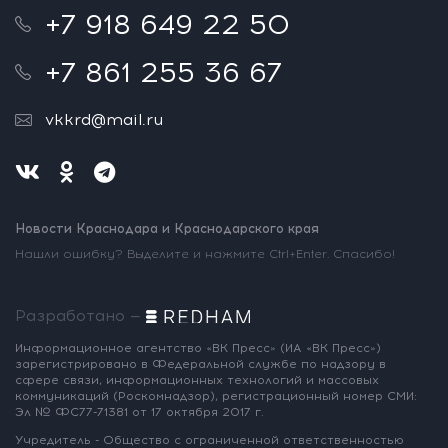
+7 918 649 22 50
+7 861 255 36 67
vkkrd@mail.ru
Новости Краснодара и Краснодарского края
Нашли ошибку? Выделите и нажмите Ctrl+Enter. Спасибо!
Разработано —
Информационное агентство «ВК Пресс»
(ИА «ВК Пресс»)
зарегистрировано
в Федеральной службе по надзору
в
сфере связи, информационных
технологий и массовых
коммуникаций
(Роскомнадзор),
регистрационный номер СМИ:
Эл № ФС77-71381
от 17 октября 2017 г.
Учредитель - Общество с ограниченной
ответственностью