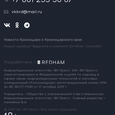
vkkrd@mail.ru
Новости Краснодара и Краснодарского края
Нашли ошибку? Выделите и нажмите Ctrl+Enter. Спасибо!
Разработано —
Информационное агентство «ВК Пресс»
(ИА «ВК Пресс»)
зарегистрировано
в Федеральной службе по надзору
в
сфере связи, информационных
технологий и массовых
коммуникаций
(Роскомнадзор),
регистрационный номер СМИ:
Эл № ФС77-71381
от 17 октября 2017 г.
Учредитель - Общество с ограниченной
ответственностью
Информационное
агентство «ВК Пресс».
Главный редактор —
Ламейкин В.А.
@ 2017 ИА «ВК Пресс»
Все права защищены