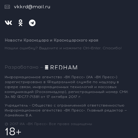
vkkrd@mail.ru
Новости Краснодара и Краснодарского края
Нашли ошибку? Выделите и нажмите Ctrl+Enter. Спасибо!
Разработано —
Информационное агентство «ВК Пресс»
(ИА «ВК Пресс»)
зарегистрировано
в Федеральной службе по надзору
в
сфере связи, информационных
технологий и массовых
коммуникаций
(Роскомнадзор),
регистрационный номер СМИ:
Эл № ФС77-71381
от 17 октября 2017 г.
Учредитель - Общество с ограниченной
ответственностью
Информационное
агентство «ВК Пресс».
Главный редактор —
Ламейкин В.А.
@ 2017 ИА «ВК Пресс»
Все права защищены
18+