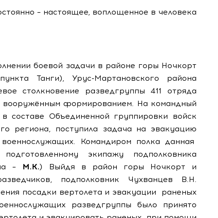
постоянно – настоящее, воплощенное в человека
полнении боевой задачи в районе горы Ночкорт
ункта Танги), Урус-Мартановского района
евое столкновение разведгруппы 411 отряда
м вооружённым формированием. На командный
 в составе Объединенной группировки войск
ого региона, поступила задача на эвакуацию
 военнослужащих. Командиром полка данная
 подготовленному экипажу подполковника
ича –
М.К.
) Выйдя в район горы Ночкорт и
азведчиков, подполковник Чухванцев В.Н.
нения посадки вертолета и эвакуации
раненых
военнослужащих разведгруппы было принято
вертолета и эвакуировать раненых
при помощи