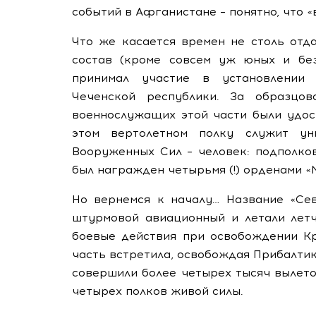
событий в Афганистане – понятно, что «
Что же касается времен не столь отд
состав (кроме совсем уж юных и без
принимал участие в установлении 
Чеченской республики. За образцов
военнослужащих этой части были удост
этом вертолетном полку служит ун
Вооруженных Сил – человек: подполко
был награжден четырьмя (!) орденами «
Но вернемся к началу… Название «Сев
штурмовой авиационный и летали летч
боевые действия при освобождении Кр
часть встретила, освобождая Прибалтик
совершили более четырех тысяч вылето
четырех полков живой силы.