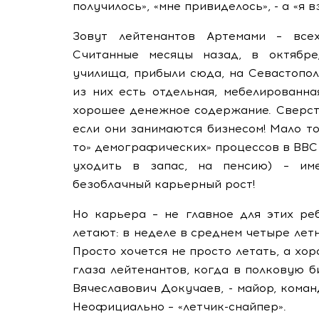
получилось», «мне привиделось», - а «я вз
Зовут лейтенантов Артемами – всех
Считанные месяцы назад, в октябре
училища, прибыли сюда, на Севастопол
из них есть отдельная, мебелированна
хорошее денежное содержание. Сверст
если они занимаются бизнесом! Мало тог
то» демографических» процессов в ВВС
уходить в запас, на пенсию) – име
безоблачный карьерный рост!
Но карьера – не главное для этих реб
летают: в неделе в среднем четыре летн
Просто хочется не просто летать, а хор
глаза лейтенантов, когда в полковую б
Вячеславович Докучаев, - майор, кома
Неофициально – «летчик-снайпер».