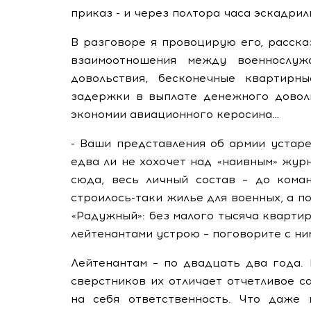
приказ - и через полтора часа эскадрил
В разговоре я провоцирую его, расска
взаимоотношения между военнослуж
довольствия, бесконечные квартир
задержки в выплате денежного доволь
экономии авиационного керосина…
- Ваши представления об армии устаре
едва ли не хохочет над «наивным» жур
сюда, весь личный состав – до кома
строилось-таки жилье для военных, а п
«Радужный»: без малого тысяча квартир
лейтенантами устрою – поговорите с ни
Лейтенантам – по двадцать два года.
сверстников их отличает отчетливое с
на себя ответственность. Что даже 