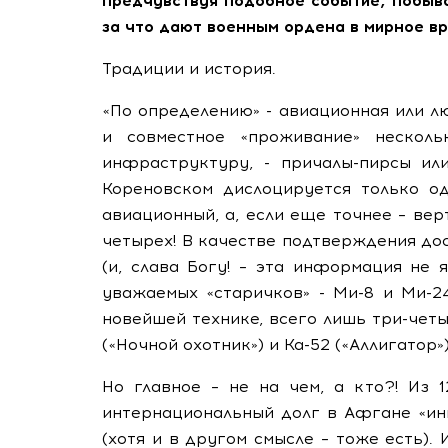
предчувствуя подобное событие, побыва
за что дают военным ордена в мирное вр
Традиции и история.
«По определению» - авиационная или л
и совместное «проживание» несколь
инфраструктуру, - причалы-пирсы ил
Кореновском дислоцируется только о
авиационный, а, если еще точнее – верт
четырех! В качестве подтверждения дос
(и, слава Богу! – эта информация не 
уважаемых «старичков» - Ми-8 и Ми-2
новейшей технике, всего лишь три-чет
(«Ночной охотник») и Ка-52 («Аллигатор»)
Но главное – не на чем, а кто?! Из
интернациональный долг в Афгане «ины
(хотя и в другом смысле – тоже есть).