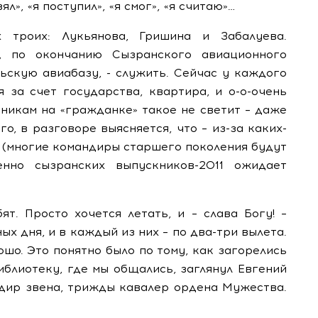
ял», «я поступил», «я смог», «я считаю»…
 троих: Лукьянова, Гришина и Забалуева.
, по окончанию Сызранского авиационного
ьскую авиабазу, - служить. Сейчас у каждого
я за счет государства, квартира, и о-о-очень
никам на «гражданке» такое не светит – даже
о, в разговоре выясняется, что – из-за каких-
 (многие командиры старшего поколения будут
нно сызранских выпускников-2011 ожидает
ят. Просто хочется летать, и – слава Богу! –
ых дня, и в каждый из них – по два-три вылета.
ошо. Это понятно было по тому, как загорелись
иблиотеку, где мы общались, заглянул Евгений
ндир звена, трижды кавалер ордена Мужества.