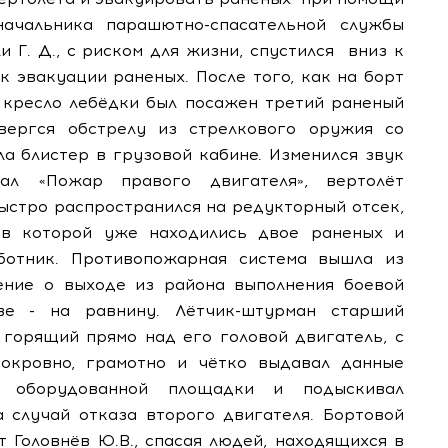
начальника парашютно-спасательной службы
Г. Д., с риском для жизни, спустился
вниз к
к эвакуации раненых. После того, как на борт
 кресло лебёдки был посажен третий раненый
вергся обстрелу из стрелкового оружия со
ла блистер в грузовой кабине. Изменился звук
нал «Пожар правого двигателя», вертолёт
быстро распространился на редукторный отсек,
 в которой уже находились двое раненых и
отник. Противопожарная система вышла из
ение о выходе из района выполнения боевой
ве - на равнину. Лётчик-штурман старший
а горящий прямо над его головой двигатель, с
нокровно, грамотно и чётко выдавал данные
 оборудованной площадки и подыскивал
случай отказа второго двигателя. Бортовой
 Головнёв Ю.В., спасая людей, находящихся в