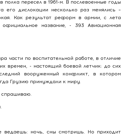
в полка пересел в 1961-м. В послевоенные годы
та его дислокации несколько раз менялись –
кая. Как результат реформ в армии, с лета
 официальное название, - 393 Авиационная
ра части по воспитательной работе, в отличие
их времен, - настоящий боевой летчик: до сих
следний вооруженный конфликт, в котором
огда Грузию принуждали к миру.
– спрашиваю.
.
не ведаешь: ночь, сны смотришь. Но приходит