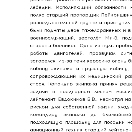
лебёдки. Исполняющий обязанности 
полка старший прапорщик Пейкришвили 
разведывательной группе и приступил 
были подняты двое тяжелораненых и в
военнослужащий, вертолёт Ми-8, под
стороны боевиков. Одна из пуль проби
работы двигателей, прозвучал сиг
загорелся. Из-за течи керосина огонь 
кабину экипажа и грузовую кабину,
сопровождающий их медицинский раб
строя. Командир экипажа принял реш
задачи в предгорном лесном масси
лейтенант Евдокимов В.В., несмотря н
риском для собственной жизни, хлад
командиру экипажа до ближайшей
подходящую площадку для посадки на 
авиационный техник старший лейтенант