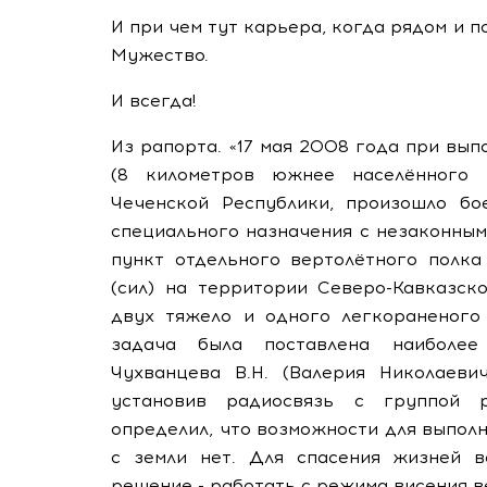
И при чем тут карьера, когда рядом и 
Мужество.
И всегда!
Из рапорта. «17 мая 2008 года при вы
(8 километров южнее населённого п
Чеченской Республики, произошло бо
специального назначения с незаконны
пункт отдельного вертолётного полка
(сил) на территории Северо-Кавказск
двух тяжело и одного легкораненого
задача была поставлена наиболее
Чухванцева В.Н. (Валерия Николаев
установив радиосвязь с группой р
определил, что возможности для выпол
с земли нет. Для спасения жизней 
решение - работать с режима висения 