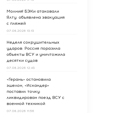
Молния! БЭКи атаковали
Ялту: объявлена эвакуация
с пляжей
07.08.2026 13:13
Неделя сокрушительных
ударов: Россия поразила
объекты ВСУ и уничтожила
десятки судов
07.08.2026 12:43
«Герань» остановила
эшелон, «Искандер»
поставил точку:
ликвидирован поезд ВСУ с
военной техникой
07.08.2026 11:56