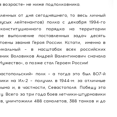
в возрасте» не ниже подполковника.
аленных от дня сегодняшнего, то весь личный
усых лейтенантов) полка с декабря 1994-го
конституционного порядка на территории
ое выполнение поставленных задач десять
оены звания Героя России. Кстати,
именно в
икальный – в масштабах всех российских
вник Воловиков Андрей Валентинович сначала
Мужество», а позже стал Героем России!
астопольский» полк – а тогда это был 807-й
ики на Ил-2 – получил в 1944-м: за отличные
ыма и, в частности, Севастополя. Победу эта
у. Всего за три года боев летчики-штурмовики
в, уничтожили 488 самолетов, 388 танков и до