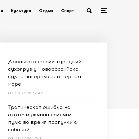
ия
Культура
Отдых
Спорт
Дроны атаковали турецкий
сухогруз у Новороссийска:
судно загорелось в Чёрном
море
07.08.2026 17:46
Трагическая ошибка на
охоте: мужчина получил
пулю во время прогулки с
собакой
07.08.2026 17:13