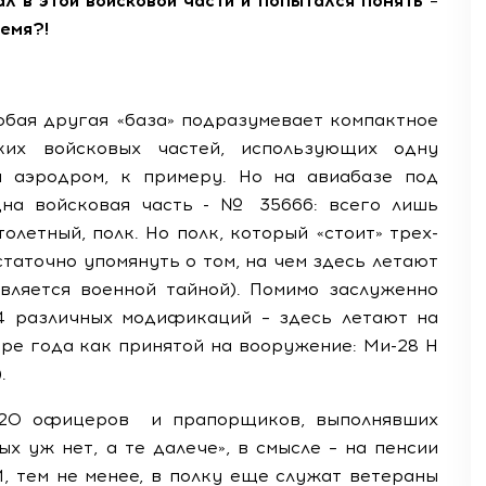
л в этой войсковой части и попытался понять –
емя?!
юбая другая «база» подразумевает компактное
ких войсковых частей, использующих одну
и аэродром, к примеру. Но на авиабазе под
дна войсковая часть - № 35666: всего лишь
олетный, полк. Но полк, который «стоит» трех-
таточно упомянуть о том, на чем здесь летают
является военной тайной). Помимо заслуженно
4 различных модификаций – здесь летают на
ыре года как принятой на вооружение: Ми-28 Н
.
 120 офицеров
и прапорщиков, выполнявших
х уж нет, а те далече», в смысле – на пенсии
 И, тем не менее, в полку еще служат ветераны