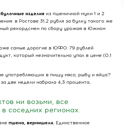
обулочные изделия
из пшеничной муки 1 и 2
ения: в Ростове 31,2 рубля за булку такого же
ютный рекордсмен по сбору урожая в Южном
тоже самые дорогие в ЮФО: 79 рублей
укт, который незначительно упал в цене (0,1
не употребляющих в пищу мясо, рыбу и яйца?
за две недели набрала 4,3 процента,
тов ни возьми, все
 в соседних регионах.
изне
пшена, вермишели.
Единственное