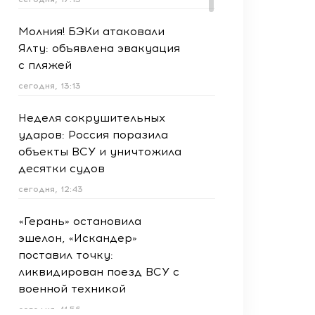
Молния! БЭКи атаковали
Ялту: объявлена эвакуация
с пляжей
сегодня, 13:13
Неделя сокрушительных
ударов: Россия поразила
объекты ВСУ и уничтожила
десятки судов
сегодня, 12:43
«Герань» остановила
эшелон, «Искандер»
поставил точку:
ликвидирован поезд ВСУ с
военной техникой
сегодня, 11:56