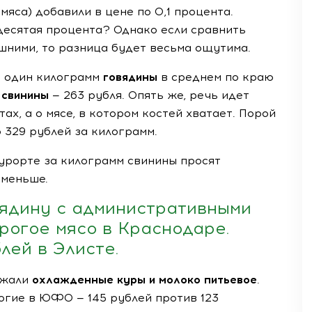
мяса) добавили в цене по 0,1 процента.
десятая процента? Однако если сравнить
ешними, то разница будет весьма ощутима.
а один килограмм
говядины
в среднем по краю
о
свинины
— 263 рубля. Опять же, речь идет
ах, а о мясе, в котором костей хватает. Порой
 329 рублей за килограмм.
урорте
за килограмм свинины просят
ь меньше.
вядину с административными
огое мясо в Краснодаре.
лей в Элисте.
ожали
охлажденные куры и молоко питьевое
.
огие в ЮФО — 145 рублей против 123