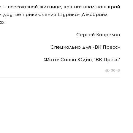
ни — всесоюзной житнице, как называл наш край
 и другие приключения Шурика» Джабраил,
ах.
Сергей Капрелов
Специально для «ВК Пресс»
Фото: Савва Юдин, "ВК Пресс"
3643