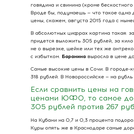
говядина и свинина (кроме бескостного 
Вроде бы, подумаешь — что такое одна 
цены, скажем, августа 2015 года с нын
В абсолютных цифрах картина такая: з
придется выложить 305 рублей, за кил
не о вырезке, шейке или тех же антрекот
с избытком.
Баранина
выросла в цене до
Самые высокие цены в Сочи. В
городе-к
318 рублей. В Новороссийске — на рубл
Если сравнить цены на го
ценами ЮФО, то самое дор
305 рублей против 267 руб
На Кубани на 0,7 и 0,3 процента подор
Куры опять же в Краснодаре самые дор