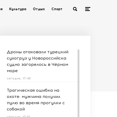
ия
Культура
Отдых
Спорт
Дроны атаковали турецкий
сухогруз у Новороссийска:
судно загорелось в Чёрном
море
сегодня, 17:46
Трагическая ошибка на
охоте: мужчина получил
пулю во время прогулки с
собакой
сегодня, 17:13