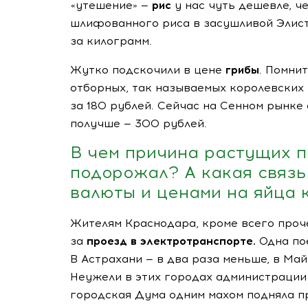
«утешение» —
рис
у нас чуть дешевле, ч
шлифованного риса в засушливой Элисте
за килограмм.
Жутко подскочили в цене
грибы
. Помни
отборных, так называемых королевских
за 180 рублей. Сейчас на Сенном рынке
получше — 300 рублей.
В чем причина растущих 
подорожал? А какая связ
валюты и ценами на яйца 
Жителям Краснодара, кроме всего проче
за
проезд в электротранспорте.
Одна по
В Астрахани — в два раза меньше, в Майк
Неужели в этих городах администрации
городская Дума одним махом подняла про