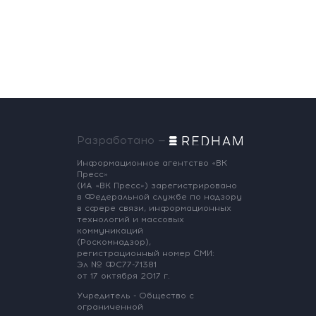
Разработано —
Информационное агентство «ВК
Пресс»
(ИА «ВК Пресс») зарегистрировано
в Федеральной службе по надзору
в сфере связи, информационных
технологий и массовых
коммуникаций
(Роскомнадзор),
регистрационный номер СМИ:
Эл № ФС77-71381
от 17 октября 2017 г.
Учредитель - Общество с
ограниченной