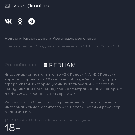
vkkrd@mail.ru
Новости Краснодара и Краснодарского края
Нашли ошибку? Выделите и нажмите Ctrl+Enter. Спасибо!
Разработано —
Информационное агентство «ВК Пресс»
(ИА «ВК Пресс»)
зарегистрировано
в Федеральной службе по надзору
в
сфере связи, информационных
технологий и массовых
коммуникаций
(Роскомнадзор),
регистрационный номер СМИ:
Эл № ФС77-71381
от 17 октября 2017 г.
Учредитель - Общество с ограниченной
ответственностью
Информационное
агентство «ВК Пресс».
Главный редактор —
Ламейкин В.А.
@ 2017 ИА «ВК Пресс»
Все права защищены
18+