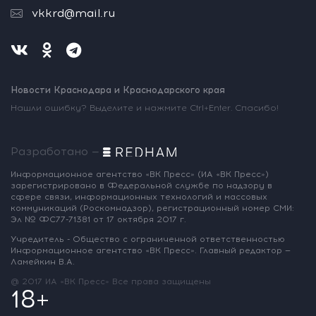
vkkrd@mail.ru
Новости Краснодара и Краснодарского края
Нашли ошибку? Выделите и нажмите Ctrl+Enter. Спасибо!
Разработано —
Информационное агентство «ВК Пресс»
(ИА «ВК Пресс»)
зарегистрировано
в Федеральной службе по надзору
в
сфере связи, информационных
технологий и массовых
коммуникаций
(Роскомнадзор),
регистрационный номер СМИ:
Эл № ФС77-71381
от 17 октября 2017 г.
Учредитель - Общество с ограниченной
ответственностью
Информационное
агентство «ВК Пресс».
Главный редактор —
Ламейкин В.А.
@ 2017 ИА «ВК Пресс»
Все права защищены
18+