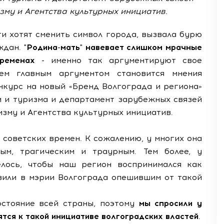
зму и Агентства культурных инициатив.
ти хотят сменить символ города, вызвала бурю
ждан.
"Родина-мать" навевает слишком мрачные
ременах
- именно так аргументируют свое
ем главным аргументом становится мнения
онкурс на новый «Бренд Волгограда и региона»
и и туризма и департамент зарубежных связей
зму и Агентства культурных инициатив.
е советских времен. К сожалению, у многих она
ым, трагическим и траурным. Тем более, у
елось, чтобы наш регион воспринимался как
явили в мэрии Волгограда опешившим от такой
остояние всей страны, поэтому
мы спросили у
ятся к такой инициативе волгоградских властей
.