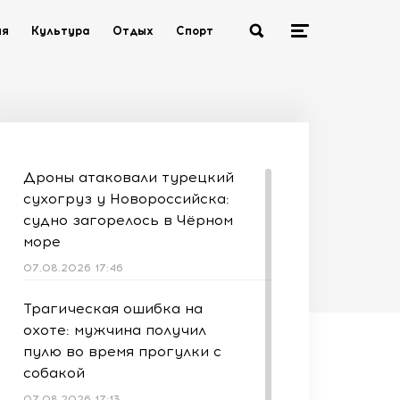
ия
Культура
Отдых
Спорт
Дроны атаковали турецкий
сухогруз у Новороссийска:
судно загорелось в Чёрном
море
07.08.2026 17:46
Трагическая ошибка на
охоте: мужчина получил
пулю во время прогулки с
собакой
07.08.2026 17:13