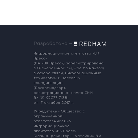
Разработано —
Информационное агентство «ВК
Пресс»
(ИА «ВК Пресс») зарегистрировано
в Федеральной службе по надзору
в сфере связи, информационных
технологий и массовых
коммуникаций
(Роскомнадзор),
регистрационный номер СМИ:
Эл № ФС77-71381
от 17 октября 2017 г.
Учредитель - Общество с
ограниченной
ответственностью
Информационное
агентство «ВК Пресс».
Главный редактор — Ламейкин В.А.