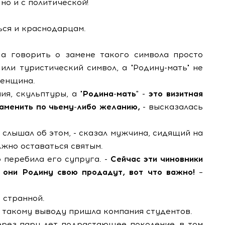
но и с политической!
ься и краснодарцам.
а говорить о замене такого символа просто
ли туристический символ, а "Родину-мать" не
женщина.
ия, скульптуры, а "
Родина-мать" - это визитная
аменить по чьему-либо желанию,
- высказалась
 слышал об этом, - сказал мужчина, сидящий на
олжно оставаться святым.
о перебила его супруга. -
Сейчас эти чиновники
а они Родину свою продадут, вот что важно!
–
 странной.
 к такому выводу пришла компания студентов.
ерез пару лет подрастающее поколение, в том