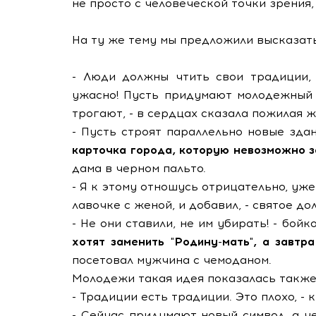
не просто с человеческой точки зрения, 
На ту же тему мы предложили высказат
- Люди должны чтить свои традиции, 
ужасно! Пусть придумают молодежный и
трогают, - в сердцах сказала пожилая 
- Пусть строят параллельно новые здан
карточка города, которую невозможно з
дама в черном пальто.
- Я к этому отношусь отрицательно, уже
лавочке с женой, и добавил, - святое д
- Не они ставили, не им убирать! - бойк
хотят заменить "Родину-мать", а завтр
посетовал мужчина с чемоданом.
Молодежи такая идея показалась также
- Традиции есть традиции. Это плохо, -
- Сейчас придумают новый символ, а ч