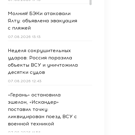
Молния! БЭКи атаковали
Ялту: объявлена эвакуация
с пляжей
07.08.2026 13:13
Неделя сокрушительных
ударов: Россия поразила
объекты ВСУ и уничтожила
десятки судов
07.08.2026 12:43
«Герань» остановила
эшелон, «Искандер»
поставил точку:
ликвидирован поезд ВСУ с
военной техникой
07.08.2026 11:56