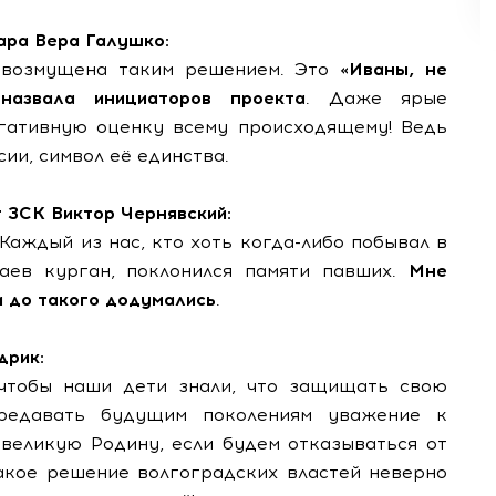
ра Вера Галушко:
и возмущена таким решением. Это
«Иваны, не
азвала инициаторов проекта
. Даже ярые
гативную оценку всему происходящему! Ведь
сии, символ её единства.
 ЗСК Виктор Чернявский:
 Каждый из нас, кто хоть когда-либо побывал в
маев курган, поклонился памяти павших.
Мне
и до такого додумались
.
дрик:
 чтобы наши дети знали, что защищать свою
редавать будущим поколениям уважение к
еликую Родину, если будем отказываться от
Такое решение волгоградских властей неверно