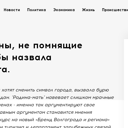
Новости
Политика
Экономика
Жизнь
Происшеств
аны, не помнящие
бы назвала
а.
и хотят сменить символ города, вызвала бурю
дан. "Родина-мать" навевает слишком мрачные
енах - именно так аргументируют свое
лавным аргументом становится мнения
нкурс на новый «Бренд Волгограда и региона»
 и туризма и департамент зарубежных связей