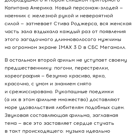
Капитана Америка. Новый персонаж-злодей —
наемник с железной рукой и невероятной
силой — затмевает Стива Роджерса, вся женская
часть зала вздыхала каждый раз от появления
этого загадочного длинноволосого мужчины
на огромном экране IMAX 3 D в СБС Мегамолл.
В остальном второй фильм не уступает своему
предшественнику: погони, перестрелки,
хореография — безумно красиво, ярко,
красочно, с умом и знанием снято
и срежиссировано. Рукопашные поединки
(а их в этом фильме множество) доставляют
море удовольствия любителям подобных сцен.
Звуковая составляющая фильма, заглавная
тема — все это заставляет сердце стучать
в такт происходящего: музыка идеально