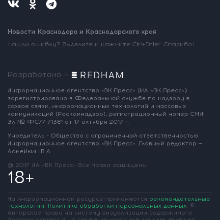
Новости Краснодара и Краснодарского края
Нашли ошибку? Выделите и нажмите Ctrl+Enter. Спасибо!
Разработано —
Информационное агентство «ВК Пресс»
(ИА «ВК Пресс»)
зарегистрировано
в Федеральной службе по надзору
в
сфере связи, информационных
технологий и массовых
коммуникаций
(Роскомнадзор),
регистрационный номер СМИ:
Эл № ФС77-71381
от 17 октября 2017 г.
Учредитель - Общество с ограниченной
ответственностью
Информационное
агентство «ВК Пресс».
Главный редактор —
Ламейкин В.А.
@ 2017 ИА «ВК Пресс»
Все права защищены
18+
На информационном ресурсе применяются
рекомендательные
технологии
.
Политика обработки персональных данных
.
©
Авторское право на систему визуализации содержимого
портала vkpress.ru, а также на исходные данные, включая