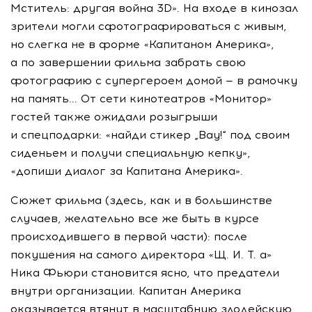
Мститель: другая война 3D». На входе в кинозал
зрители могли сфотографироваться с живым,
но слегка не в форме «Капитаном Америка»,
а по завершении фильма забрать свою
фотографию с супергероем домой — в рамочку
на память... От сети кинотеатров «Монитор»
гостей также ожидали розыгрыши
и спецподарки: «найди стикер „Вау!“ под своим
сиденьем и получи специальную кепку»,
«допиши диалог за Капитана Америка».
Сюжет фильма (здесь, как и в большинстве
случаев, желательно все же быть в курсе
происходившего в первой части): после
покушения на самого директора «Щ. И. Т. а»
Ника Фьюри становится ясно, что предатели
внутри организации. Капитан Америка
оказывается втянут в масштабную злодейскую