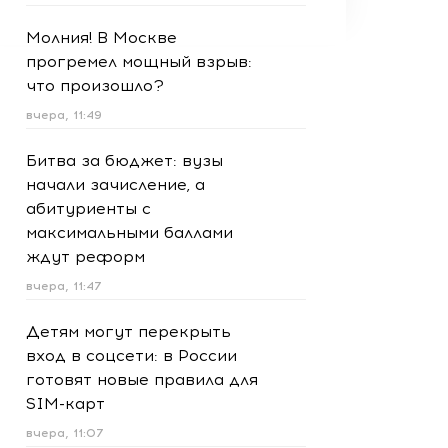
Молния! В Москве
прогремел мощный взрыв:
что произошло?
вчера, 11:49
Битва за бюджет: вузы
начали зачисление, а
абитуриенты с
максимальными баллами
ждут реформ
вчера, 11:47
Детям могут перекрыть
вход в соцсети: в России
готовят новые правила для
SIM-карт
вчера, 11:07