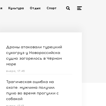
ия
Культура
Отдых
Спорт
Дроны атаковали турецкий
сухогруз у Новороссийска:
судно загорелось в Чёрном
море
вчера, 17:46
Трагическая ошибка на
охоте: мужчина получил
пулю во время прогулки с
собакой
вчера, 17:13