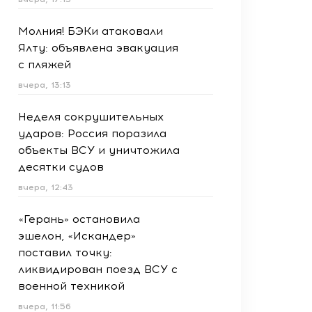
Молния! БЭКи атаковали
Ялту: объявлена эвакуация
с пляжей
вчера, 13:13
Неделя сокрушительных
ударов: Россия поразила
объекты ВСУ и уничтожила
десятки судов
вчера, 12:43
«Герань» остановила
эшелон, «Искандер»
поставил точку:
ликвидирован поезд ВСУ с
военной техникой
вчера, 11:56