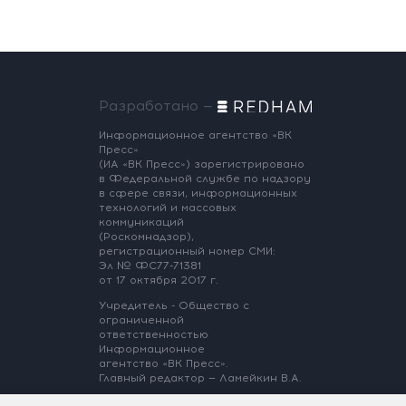
Разработано —
Информационное агентство «ВК
Пресс»
(ИА «ВК Пресс») зарегистрировано
в Федеральной службе по надзору
в сфере связи, информационных
технологий и массовых
коммуникаций
(Роскомнадзор),
регистрационный номер СМИ:
Эл № ФС77-71381
от 17 октября 2017 г.
Учредитель - Общество с
ограниченной
ответственностью
Информационное
агентство «ВК Пресс».
Главный редактор — Ламейкин В.А.
@ 2017 ИА «ВК Пресс»