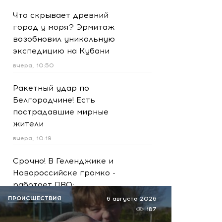
Что скрывает древний
город у моря? Эрмитаж
возобновил уникальную
экспедицию на Кубани
вчера, 10:50
Ракетный удар по
Белгородчине! Есть
пострадавшие мирные
жители
вчера, 10:19
Срочно! В Геленджике и
Новороссийске громко -
работает ПВО:
рекомендуется уйти с
ПРОИСШЕСТВИЯ
6 августа 2026
пляжей
187