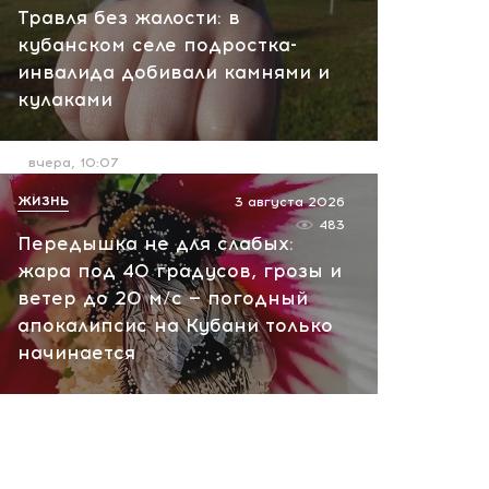
вчера, 10:13
Травля без жалости: в
кубанском селе подростка-
НАТО планирует и
инвалида добивали камнями и
руководит терактами в
кулаками
России! Сенсационное
заявление хакеров
вчера, 10:07
ЖИЗНЬ
3 августа 2026
483
Передышка не для слабых:
жара под 40 градусов, грозы и
ветер до 20 м/с — погодный
апокалипсис на Кубани только
начинается