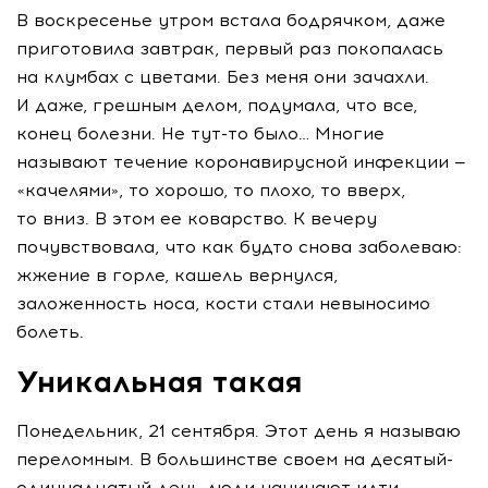
В воскресенье утром встала бодрячком, даже
приготовила завтрак, первый раз покопалась
на клумбах с цветами. Без меня они зачахли.
И даже, грешным делом, подумала, что все,
конец болезни. Не
тут-то
было… Многие
называют течение коронавирусной инфекции —
«качелями», то хорошо, то плохо, то вверх,
то вниз. В этом ее коварство. К вечеру
почувствовала, что как будто снова заболеваю:
жжение в горле, кашель вернулся,
заложенность носа, кости стали невыносимо
болеть.
Уникальная такая
Понедельник, 21 сентября. Этот день я называю
переломным. В большинстве своем на десятый-
одиннадцатый день люди начинают идти