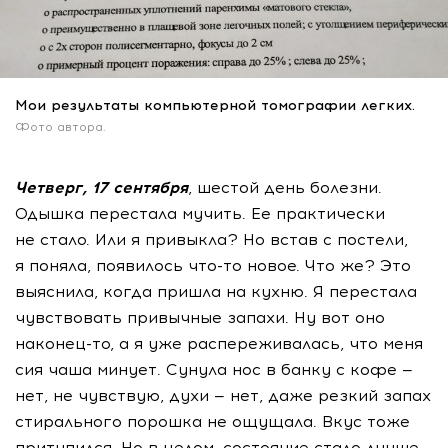
Мои результаты компьютерной томографии легких.
Фото автора.
Четверг, 17 сентября
, шестой день болезни.
Одышка перестала мучить. Ее практически
не стало. Или я привыкла? Но встав с постели,
я поняла, появилось
что-то
новое. Что же? Это
выяснила, когда пришла на кухню. Я перестала
чувствовать привычные запахи. Ну вот оно
наконец-то
, а я уже распереживалась, что меня
сия чаша минует. Сунула нос в банку с кофе —
нет, не чувствую, духи — нет, даже резкий запах
стирального порошка не ощущала. Вкус тоже
притупился. Но в целом, состояние стало лучше.