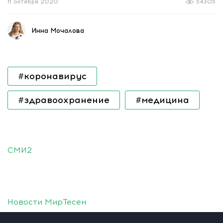
11 октября 2020
54305
Инна Мочалова
#коронавирус
#здравоохранение
#медицина
СМИ2
Новости МирТесен