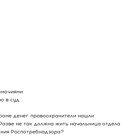
номочиями
о в суд
роме денег правоохранители нашли
 Разве не так должна жить начальница отдела
ения Роспотребнадзора?