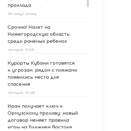
прохлада
49 минут назад
Срочно! Налет на
Нижегородскую область:
среди раненых ребенок
сегодня, 11:09
Курорты Кубани готовятся
к угрозам: рядом с пляжами
появились места для
спасения
сегодня, 10:45
Иран получает ключ к
Ормузскому проливу: новый
договор меняет правила
игры на Ближнем Востоке