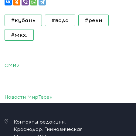
#кубань
#вода
#реки
#жкх.
СМИ2
Новости МирТесен
Контакты редакции:
Краснодар, Гимназическая