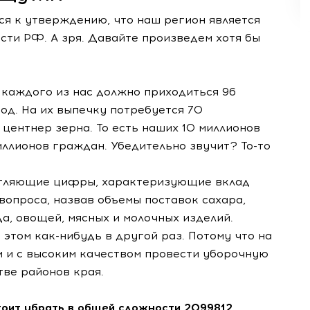
тся к утверждению, что наш регион является
сти РФ. А зря. Давайте произведем хотя бы
каждого из нас должно приходиться 96
од. На их выпечку потребуется 70
 центнер зерна. То есть наших 10 миллионов
ллионов граждан. Убедительно звучит? То-то
атляющие цифры, характеризующие вклад
опроса, назвав объемы поставок сахара,
да, овощей, мясных и молочных изделий.
 этом как-нибудь в другой раз. Потому что на
и и с высоким качеством провести уборочную
тве районов края.
оит убрать в общей сложности 2099812