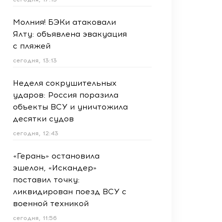
Молния! БЭКи атаковали
Ялту: объявлена эвакуация
с пляжей
сегодня, 13:13
Неделя сокрушительных
ударов: Россия поразила
объекты ВСУ и уничтожила
десятки судов
сегодня, 12:43
«Герань» остановила
эшелон, «Искандер»
поставил точку:
ликвидирован поезд ВСУ с
военной техникой
сегодня, 11:56