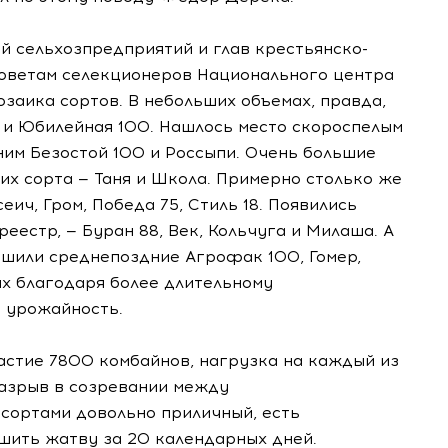
й сельхозпредприятий и глав крестьянско-
оветам селекционеров Национального центра
озаика сортов. В небольших объемах, правда,
 и Юбилейная 100. Нашлось место скороспелым
ним Безостой 100 и Россыпи. Очень большие
х сорта — Таня и Школа. Примерно столько же
ич, Гром, Победа 75, Стиль 18. Появились
еестр, — Буран 88, Век, Кольчуга и Милаша. А
ршили среднепоздние Агрофак 100, Гомер,
ых благодаря более длительному
 урожайность.
частие 7800 комбайнов, нагрузка на каждый из
разрыв в созревании между
сортами довольно приличный, есть
шить жатву за 20 календарных дней.