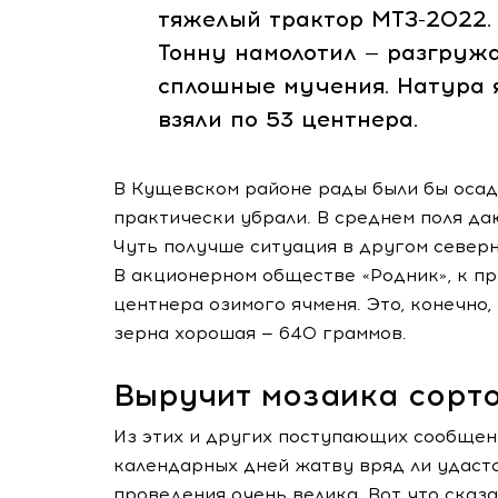
тяжелый трактор МТЗ-2022. 
Тонну намолотил — разгружа
сплошные мучения. Натура я
взяли по 53 центнера.
В Кущевском районе рады были бы осадк
практически убрали. В среднем поля да
Чуть получше ситуация в другом север
В акционерном обществе «Родник», к при
центнера озимого ячменя. Это, конечно,
зерна хорошая — 640 граммов.
Выручит мозаика сорт
Из этих и других поступающих сообщен
календарных дней жатву вряд ли удаст
проведения очень велика. Вот что сказ