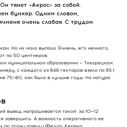
Он тянет «Акрос» за собой.
ем бункер. Одним словом,
чменя очень слабая. С трудом
ам. Но их мало выпало. Ячмень, его немного,
ют по 50 центнеров.
ном муниципальном образовании — Тихорецком.
меру, с каждого из 848 гектаров взяли по 65,1
 не 75—80, как было в лучшие годы. Но натура
ов
ий вывод напрашивается такой: за 10—12
ся завершить. А важность оперативного ее
ал по этому поводу Федор Дерека.