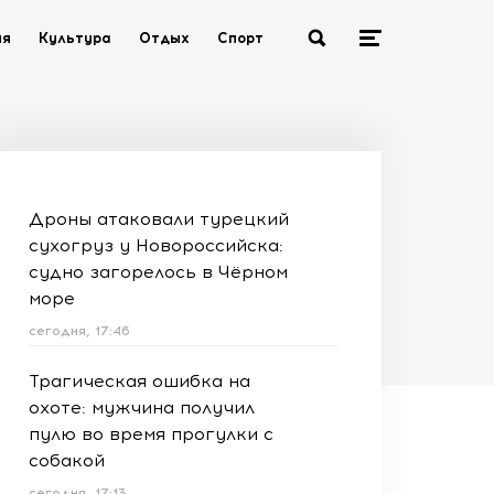
ия
Культура
Отдых
Спорт
Дроны атаковали турецкий
сухогруз у Новороссийска:
судно загорелось в Чёрном
море
сегодня, 17:46
Трагическая ошибка на
охоте: мужчина получил
пулю во время прогулки с
собакой
сегодня, 17:13