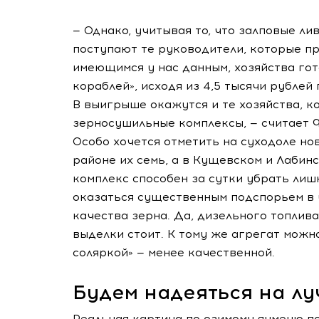
— Однако, учитывая то, что залповые ли
поступают те руководители, которые пр
имеющимся у нас данным, хозяйства го
кораблей», исходя из 4,5 тысячи рублей
В выигрыше окажутся и те хозяйства, к
зерносушильные комплексы, — считает Ф
Особо хочется отметить на суходоле но
районе их семь, а в Кущевском и Лабинс
комплекс способен за сутки убрать лиш
оказаться существенным подспорьем в 
качества зерна. Да, дизельного топлива
выделки стоит. К тому же агрегат можн
соляркой» — менее качественной.
Будем надеяться на л
Реальная картина по озимому ячменю по