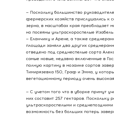
— Поскольку большинство руководителе
фермерских хозяйств прислушались к с
зерна, в масштабах края преобладает м
но посеяны ультраскороспелые Изабель
— Еланчику и Арене, а также среднеран
площади заняли два других среднеранни
отведено под среднеспелые сорта Алексе
самые новые, недавно включенные в Госр
полную картину в мозаике сортов заве
Тимирязевка 150, Граф и Эмма, у котор
вегетационному периоду очень высокая
— С учетом того что в уборке примут у
них составит 257 гектаров. Поскольку 
ультраскороспелыми и среднепоздними 
возможность без больших потерь завер