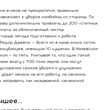
вни в июне не прекратятся, правильно
ивлекают к уборке комбайны со стороны. По
товы дополнительно привлечь до 200 «степных
 платы за обмолоченный гектар.
оторые загодя подготовили к работе
едор Дерека. — Всего их в крае около сотни.
вокубанцев, имеющих 10 сушилок. В Каневском
ком — по пять. Учитывая то, что один такой
нюю влагу с 700 тонн зерна, они могут
ускорении сроков уборки и улучшении
 уйдет немало на его работу, но овчинка
о заправить так называемой «чеченской
учшее…
ка такая. В центральной зоне, к примеру в