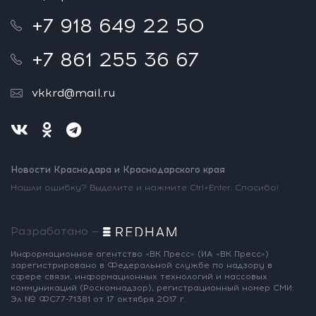
+7 918 649 22 50
+7 861 255 36 67
vkkrd@mail.ru
Новости Краснодара и Краснодарского края
Нашли ошибку? Выделите и нажмите Ctrl+Enter. Спасибо!
Разработано —
Информационное агентство «ВК Пресс»
(ИА «ВК Пресс»)
зарегистрировано
в Федеральной службе по надзору
в
сфере связи, информационных
технологий и массовых
коммуникаций
(Роскомнадзор),
регистрационный номер СМИ:
Эл № ФС77-71381
от 17 октября 2017 г.