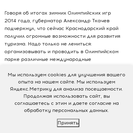
Говоря об итогах зимних Олимпийских игр
2014 года, губернатор Александр Ткачев
подчеркнул, что сейчас Краснодарский край
получил огромные возможности для развития
туризма. Надо только не лениться:
организовывать и проводить в Олимпийском
парке различные международные
и всероссийские турниры, фестивали,
симпозиумы и конференции, заполняя
Мы используем cookies для улучшения вашего
опыта на нашем сайте. Мы используем
гостиницы туристами в любое время года. Это
Яндекс.Метрику для анализа посещаемости.
обращение, кстати говоря, адресовано всем
Продолжая использовать сайт, вы
ответственным лицам на Кубани без
соглашаетесь с этим и даете согласие на
исключения. Сейчас появилась возможность
обработку персональных данных.
устраивать в Сочи все что угодно, начиная
от симпозиума ученых и заканчивая слетами
Принять
по профессиям. Чтобы такую работу направить