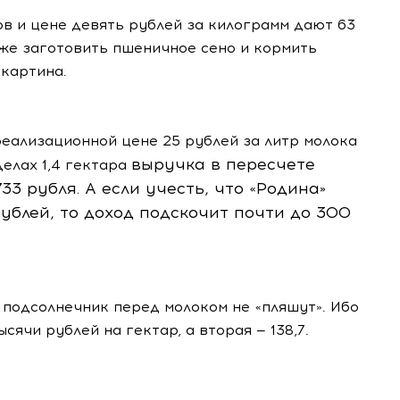
в и цене девять рублей за килограмм дают 63
 же заготовить пшеничное сено и кормить
 картина.
реализационной цене 25 рублей за литр молока
выручка в пересчете
елах 1,4 гектара
733 рубля. А если учесть, что «Родина»
рублей, то доход подскочит почти до 300
и подсолнечник перед молоком не «пляшут». Ибо
сячи рублей на гектар, а вторая — 138,7.