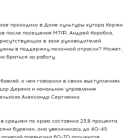
орое проходило в Доме культуры хутора Коржи
ов после посещения МТФ, Андрей Коробка,
 присутствующих в зале руководителей
нужны в поддержку молочной отрасли? Может,
о браться за работу.
бавляй, о чем говорили в своих выступлениях
дор Дерека и начальник управления
ельхоза Александр Сергиенко.
в среднем по краю составила 23,8 процента.
ысячи буренок, она увеличилась до 40–45
дприятий превысила 60–70 процентов.