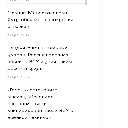
Молния! БЭКи атаковали
Ялту: объявлена эвакуация
с пляжей
вчера, 13:13
Неделя сокрушительных
ударов: Россия поразила
объекты ВСУ и уничтожила
десятки судов
вчера, 12:43
«Герань» остановила
эшелон, «Искандер»
поставил точку:
ликвидирован поезд ВСУ с
военной техникой
вчера, 11:56