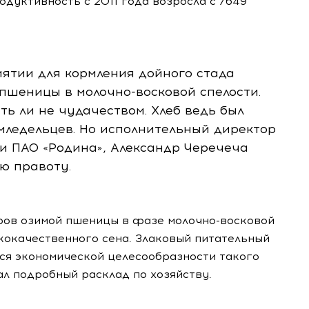
одуктивность с 2011 года возросла с 7649
иятии для кормления дойного стада
з пшеницы в
молочно-восковой
спелости.
ть ли не чудачеством. Хлеб ведь был
емледельцев. Но исполнительный директор
и П
АО «Родина»
, Александр Черечеча
ю правоту.
аров озимой пшеницы в фазе
молочно-восковой
кокачественного сена. Злаковый питательный
тся экономической целесообразности такого
ал подробный расклад по хозяйству.