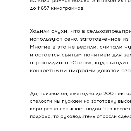
50 килограммов молока. А в целом их пр
до 11857 килограммов.
Ходили слухи, что в сельхозпредпр
используют сено, заготовленное и
Многие в это не верили, считали чу
и остается святым понятием для з
агрохолдинга «Степь», куда входит 
конкретными цифрами доказал сво
Да, признал он, ежегодно до 200 гект
спелости мы пускаем на заготовку высо
корм резко повышает надои. Что касае
подхода, то руководитель отрасли сдел