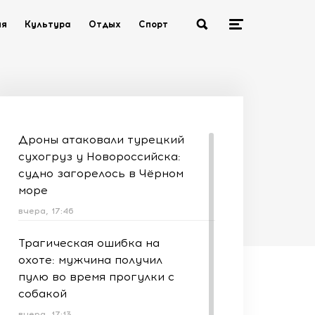
ия
Культура
Отдых
Спорт
Дроны атаковали турецкий
сухогруз у Новороссийска:
судно загорелось в Чёрном
море
вчера, 17:46
Трагическая ошибка на
охоте: мужчина получил
пулю во время прогулки с
собакой
вчера, 17:13