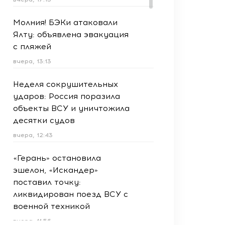
Молния! БЭКи атаковали
Ялту: объявлена эвакуация
с пляжей
вчера, 13:13
Неделя сокрушительных
ударов: Россия поразила
объекты ВСУ и уничтожила
десятки судов
вчера, 12:43
«Герань» остановила
эшелон, «Искандер»
поставил точку:
ликвидирован поезд ВСУ с
военной техникой
вчера, 11:56