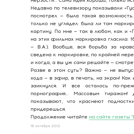
мерзости… Сама идея хороша, только ис
Недавно по телевизору показывали «Гу
посмотрел — была такая возможность
только не углядел: была ли там марки
картину. По мне — так в любом, как и 
на этих фильмах маркировка гласила: 1
— В.А.). Вообще, вся борьба за нра
сведена к маркировке, по крайней мере
и когда, а вы уж сами решайте — смотрет
Разве в этом суть? Важно — не выпус
хода — в эфир, в печать, на экран! Как
заикнулся. И все осталось по-преж
порнография… Массовым тиражом! 
показывают, что краснеют подмостк
придерешься.
Продолжение читайте
на сайте газеты 
18 октября 2012