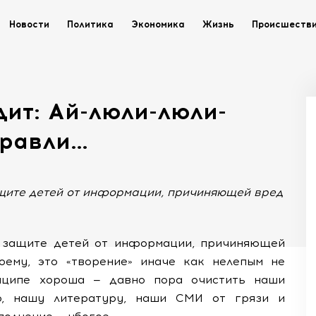
Новости
Политика
Экономика
Жизнь
Происшеств
дит: Ай-люли-люли-
уравли…
защите детей от информации, причиняющей вред
О защите детей от информации, причиняющей
оему, это «творение» иначе как нелепым не
инципе хороша — давно пора очистить наши
о, нашу литературу, наши СМИ от грязи и