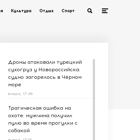
ия
Культура
Отдых
Спорт
Дроны атаковали турецкий
сухогруз у Новороссийска:
судно загорелось в Чёрном
море
вчера, 17:46
Трагическая ошибка на
охоте: мужчина получил
пулю во время прогулки с
собакой
вчера, 17:13