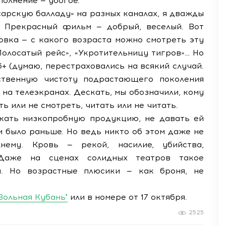
полнение — убогое.
сарскую балладу» на разных каналах, я дважды
. Прекрасный фильм — добрый, веселый. Вот
ровка — с какого возраста можно смотреть эту
«Полосатый рейс», «Укротительницу тигров»… Но
6+ (думаю, перестраховались на всякий случай.
вственную чистоту подрастающего поколения
 на телеэкранах. Дескать, мы обозначили, кому
ь или не смотреть, читать или не читать.
кать низкопробную продукцию, не давать ей
 и было раньше. Но ведь никто об этом даже не
нему. Кровь — рекой, насилие, убийства,
Даже на сценах солидных театров такое
и. Но возрастные плюсики — как броня, не
"Вольная Кубань"
или в номере от 17 октября.
2525