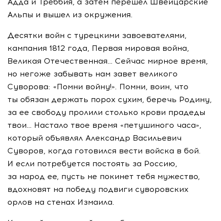
Адда и Треббия, а затем перешел Швейцарские
Альпы и вышел из окружения.
Десятки войн с турецкими завоевателями,
кампания 1812 года, Первая мировая война,
Великая Отечественная… Сейчас мирное время,
но негоже забывать нам завет великого
Суворова: «Помни войну!». Помни, воин, что
ты обязан держать порох сухим, беречь Родину,
за ее свободу пролили столько крови прадеды
твои… Настало твое время «петушиного часа»,
который объявлял Александр Васильевич
Суворов, когда готовился вести войска в бой.
И если потребуется постоять за Россию,
за народ ее, пусть не покинет тебя мужество,
вдохновят на победу подвиги суворовских
орлов на стенах Измаила.