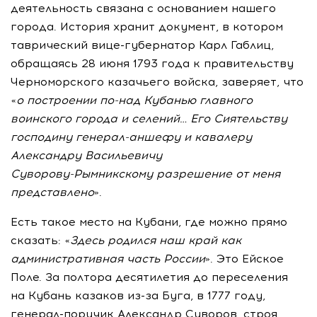
деятельность связана с основанием нашего
города. История хранит документ, в котором
таврический
вице-губернатор
Карл Габлиц,
обращаясь 28 июня 1793 года к правительству
Черноморского казачьего войска, заверяет, что
«
о построении
по-над
Кубанью главного
воинского города и селений… Его Сиятельству
господину
генерал-аншефу
и кавалеру
Александру Васильевичу
Суворову-Рымникскому
разрешение от меня
представлено
».
Есть такое место на Кубани, где можно прямо
сказать: «
Здесь родился наш край как
административная часть России
». Это Ейское
Поле. За полтора десятилетия до переселения
на Кубань казаков
из-за
Буга, в 1777 году,
генерал-поручик
Александр Суворов, строя