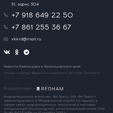
51, офис 304
+7 918 649 22 50
+7 861 255 36 67
vkkrd@mail.ru
Новости Краснодара и Краснодарского края
Нашли ошибку? Выделите и нажмите Ctrl+Enter. Спасибо!
Разработано —
Информационное агентство «ВК Пресс»
(ИА «ВК Пресс»)
зарегистрировано
в Федеральной службе по надзору
в
сфере связи, информационных
технологий и массовых
коммуникаций
(Роскомнадзор),
регистрационный номер СМИ:
Эл № ФС77-71381
от 17 октября 2017 г.