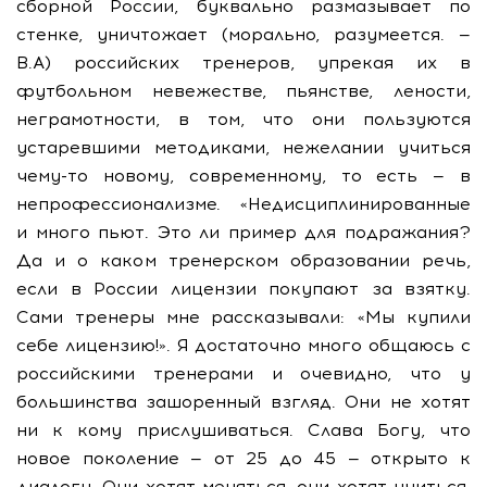
сборной России, буквально размазывает по
стенке, уничтожает (морально, разумеется. —
В.А) российских тренеров, упрекая их в
футбольном невежестве, пьянстве, лености,
неграмотности, в том, что они пользуются
устаревшими методиками, нежелании учиться
чему-то новому, современному, то есть — в
непрофессионализме. «Недисциплинированные
и много пьют. Это ли пример для подражания?
Да и о каком тренерском образовании речь,
если в России лицензии покупают за взятку.
Сами тренеры мне рассказывали: «Мы купили
себе лицензию!». Я достаточно много общаюсь с
российскими тренерами и очевидно, что у
большинства зашоренный взгляд. Они не хотят
ни к кому прислушиваться. Слава Богу, что
новое поколение — от 25 до 45 — открыто к
диалогу. Они хотят меняться, они хотят учиться.