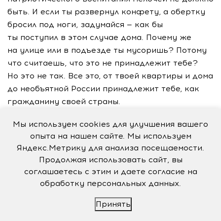
быть. И если ты развернул конфету, а обертку
бросил под ноги, задумайся — как бы
ты поступил в этом случае дома. Почему же
на улице или в подъезде ты мусоришь? Потому
что считаешь, что это не принадлежит тебе?
Но это не так. Все это, от твоей квартиры и дома
до необъятной России принадлежит тебе, как
гражданину своей страны.
С этих мелочей и надо начинать воспитывать
Мы используем cookies для улучшения вашего
в себе гражданина. И здесь важнейшую роль
опыта на нашем сайте. Мы используем
играет семья, ее традиции. Чему научится
Яндекс.Метрику для анализа посещаемости.
Продолжая использовать сайт, вы
ребенок от своих родителей, таким он и будет
соглашаетесь с этим и даете согласие на
во взрослой жизни.
обработку персональных данных.
Александр СОБОЛЕВ:
Принять
— Я сторонник малых дел и, будем так говорить,