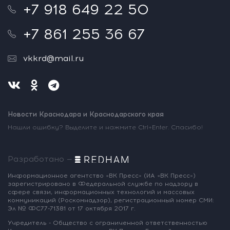
+7 918 649 22 50
+7 861 255 36 67
vkkrd@mail.ru
Новости Краснодара и Краснодарского края
Нашли ошибку? Выделите и нажмите Ctrl+Enter. Спасибо!
Разработано —
Информационное агентство «ВК Пресс»
(ИА «ВК Пресс»)
зарегистрировано
в Федеральной службе по надзору
в
сфере связи, информационных
технологий и массовых
коммуникаций
(Роскомнадзор),
регистрационный номер СМИ:
Эл № ФС77-71381
от 17 октября 2017 г.
Учредитель - Общество с ограниченной
ответственностью