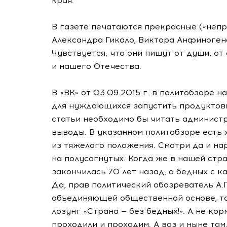
края.
В газете печатаются прекрасные («непр
Александра Гикало, Виктора Анфиноген
Чувствуется, что они пишут от души, от
и нашего Отечества.
В «ВК» от
03.09.2015 г.
в политобзоре на
для нуждающихся запустить продуктовы
статьи необходимо бы читать администр
выводы. В указанном политобзоре есть
из тяжелого положения. Смотри да и нар
на полусогнутых. Когда же в нашей стр
закончилась 70 лет назад, а бедных с к
Да, прав политический обозреватель А.Г
объединяющей общественной основе, то
лозунг «Страна — без бедных!». А не к
проходили и проходим. А воз и ныне там