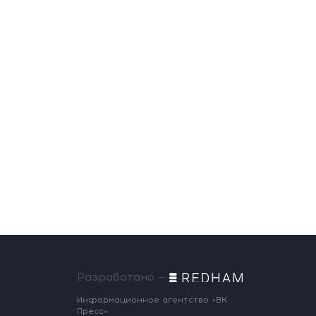
07.08.2026 10:13
НАТО планирует и
руководит терактами в
России! Сенсационное
заявление хакеров
07.08.2026 10:07
Разработано —
Информационное агентство «ВК
Пресс»