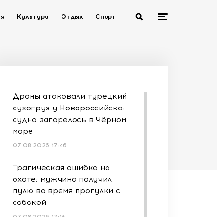
ия
Культура
Отдых
Спорт
Дроны атаковали турецкий
сухогруз у Новороссийска:
судно загорелось в Чёрном
море
07.08.2026 17:46
Трагическая ошибка на
охоте: мужчина получил
пулю во время прогулки с
собакой
07.08.2026 17:13