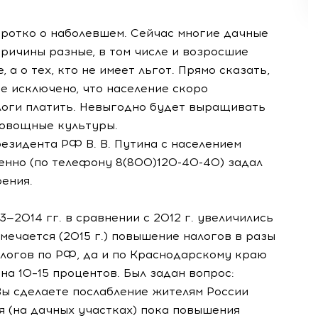
оротко о наболевшем. Сейчас многие дачные
Причины разные, в том числе и возросшие
 а о тех, кто не имеет льгот. Прямо сказать,
е исключено, что население скоро
логи платить. Невыгодно будет выращивать
 овощные культуры.
Президента РФ
В. В. Путина
с населением
менно (по телефону
8(800)120-40-40
) задал
оения.
3—2014 гг.
в сравнении с 2012 г. увеличились
амечается (2015 г.) повышение налогов в разы
алогов по РФ, да и по Краснодарскому краю
а на 10–15 процентов. Был задан вопрос:
Вы сделаете послабление жителям России
я (на дачных участках) пока повышения