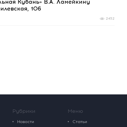
льная Кубань» В.А. Ламейкину
илевская, 106
2452
Рубрики
Меню
Новости
Статьи