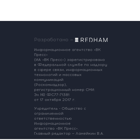
Разработано —
Информационное агентство «ВК
Пресс»
(ИА «ВК Пресс») зарегистрировано
в Федеральной службе по надзору
в сфере связи, информационных
технологий и массовых
коммуникаций
(Роскомнадзор),
регистрационный номер СМИ:
Эл № ФС77-71381
от 17 октября 2017 г.
Учредитель - Общество с
ограниченной
ответственностью
Информационное
агентство «ВК Пресс».
Главный редактор — Ламейкин В.А.