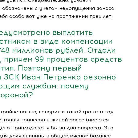
е убытки. Следовательно, условия
 обозначены с учетом недопущения заноса
себя особо вот уже на протяжении трех лет.
редусмотрено выплатить
стникам в виде компенсации
748 миллионов рублей. Отдали
а, причем 99 процентов средств
тия. Поэтому первый
я ЗСК Иван Петренко резонно
ющим службам: почему
тороной?
крайне важно, говорит и такой факт: в год
5 тонны привесов в живой массе (имеется
его приплода хотя бы за два опороса). Это
одня доля свинины в общем мясном балансе