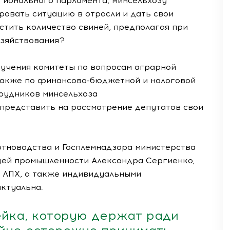
ионального парламента, минсельхозу
ровать ситуацию в отрасли и дать свои
стить количество свиней, предполагая при
озяйствования?
ручения комитеты по вопросам аграрной
также по
финансово-бюджетной
и налоговой
рудников минсельхоза
 представить на рассмотрение депутатов свои
тноводства и Госплемнадзора министерства
щей промышленности Александра Сергиенко,
 ЛПХ, а также индивидуальными
ктуальна.
ейка, которую держат ради