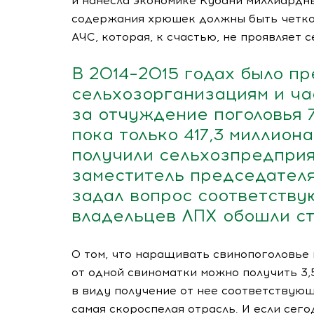
и нанесла экономике Кубани миллиардны
содержания хрюшек должны быть четко
АЧС, которая, к счастью, не проявляет 
В 2014–2015 годах было п
сельхозорганизациям и ча
за отчуждение поголовья 
пока только 417,3 миллион
получили сельхозпредприя
заместитель председател
задал вопрос соответству
владельцев ЛПХ обошли с
О том, что наращивать свинопоголовье 
от одной свиноматки можно получить 3,
в виду получение от нее соответствующ
самая скороспелая отрасль. И если сег