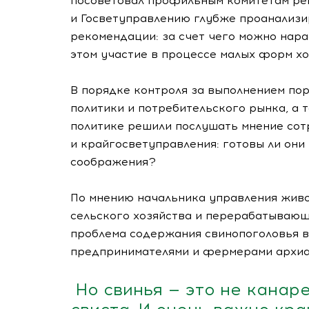
посоветовал профильным комитетам рег
и Госветуправлению глубже проанализи
рекомендации: за счет чего можно нара
этом участие в процессе малых форм х
В порядке контроля за выполнением по
политики и потребительского рынка, а 
политике решили послушать мнение сот
и крайгосветуправления: готовы ли они
соображения?
По мнению начальника управления живо
сельского хозяйства и перерабатываю
проблема содержания свинопоголовья в
предпринимателями и фермерами архиа
Но свинья — это не канар