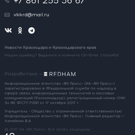
+7 861 255 36 67
vkkrd@mail.ru
Новости Краснодара и Краснодарского края
Нашли ошибку? Выделите и нажмите Ctrl+Enter. Спасибо!
Разработано —
Информационное агентство «ВК Пресс»
(ИА «ВК Пресс»)
зарегистрировано
в Федеральной службе по надзору
в
сфере связи, информационных
технологий и массовых
коммуникаций
(Роскомнадзор),
регистрационный номер СМИ:
Эл № ФС77-71381
от 17 октября 2017 г.
Учредитель - Общество с ограниченной
ответственностью
Информационное
агентство «ВК Пресс».
Главный редактор —
Ламейкин В.А.
@ 2017 ИА «ВК Пресс»
Все права защищены