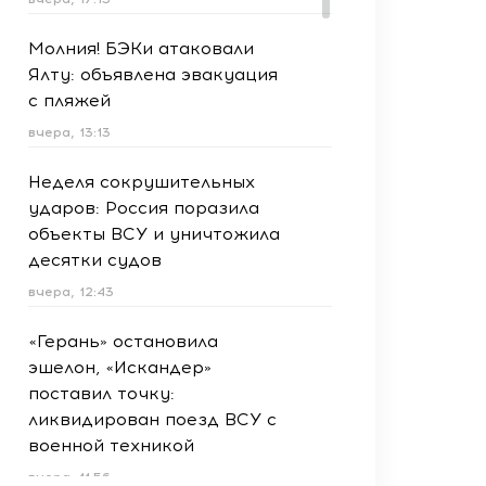
Молния! БЭКи атаковали
Ялту: объявлена эвакуация
с пляжей
вчера, 13:13
Неделя сокрушительных
ударов: Россия поразила
объекты ВСУ и уничтожила
десятки судов
вчера, 12:43
«Герань» остановила
эшелон, «Искандер»
поставил точку:
ликвидирован поезд ВСУ с
военной техникой
вчера, 11:56