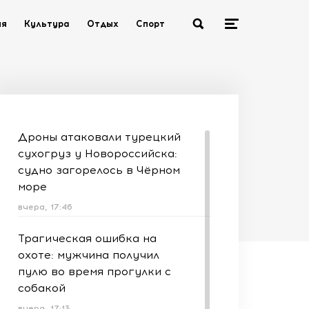
ия
Культура
Отдых
Спорт
Дроны атаковали турецкий
сухогруз у Новороссийска:
судно загорелось в Чёрном
море
вчера, 17:46
Трагическая ошибка на
охоте: мужчина получил
пулю во время прогулки с
собакой
вчера, 17:13