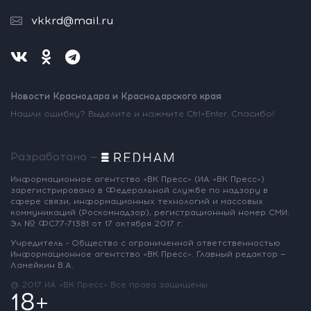
vkkrd@mail.ru
Новости Краснодара и Краснодарского края
Нашли ошибку? Выделите и нажмите Ctrl+Enter. Спасибо!
Разработано —
Информационное агентство «ВК Пресс»
(ИА «ВК Пресс»)
зарегистрировано
в Федеральной службе по надзору
в
сфере связи, информационных
технологий и массовых
коммуникаций
(Роскомнадзор),
регистрационный номер СМИ:
Эл № ФС77-71381
от 17 октября 2017 г.
Учредитель - Общество с ограниченной
ответственностью
Информационное
агентство «ВК Пресс».
Главный редактор —
Ламейкин В.А.
@ 2017 ИА «ВК Пресс»
Все права защищены
18+