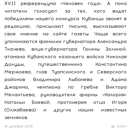
XVII референдума «Человек года». А пока
читатели голосуют за тех, кого видят
победилями нашего конкурса. Кубанцы звонят в
редакцию, присылают письма, высказывают
свое мнение на сайте газеты. Чаще всего
упоминаются фамилии губернатора Александра
Ткачева, вице-губернатора Галины Золиной,
атамана Кубанского казачьего войска Николая
Долуды, путешественника Константина
Мержоева, глав Туапсинского и Северского
районов Владимира Лыбанева и Адама
Джарима, чемпиона по гребле Виктора
Мелантьева, руководителя фирмы «Калория»
Натальи Боевой, протоиерея отца Игоря
(Олжабаева) и других наших известных
земляков.
18 декабря 2013
2094