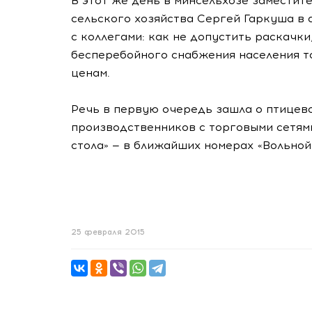
В этот же день в минсельхозе заместит
сельского хозяйства Сергей Гаркуша в 
с коллегами: как не допустить раскачк
бесперебойного снабжения населения т
ценам.
Речь в первую очередь зашла о птицево
производственников с торговыми сетями
стола» — в ближайших номерах «Вольной
25 февраля 2015