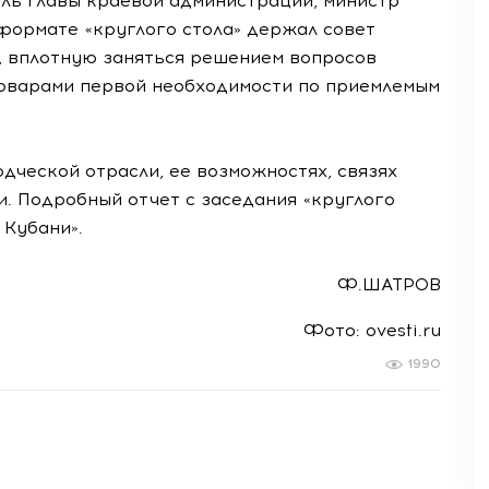
ель главы краевой администрации, министр
формате «круглого стола» держал совет
и, вплотную заняться решением вопросов
оварами первой необходимости по приемлемым
дческой отрасли, ее возможностях, связях
. Подробный отчет с заседания «круглого
 Кубани».
Ф.ШАТРОВ
Фото: ovesti.ru
1990