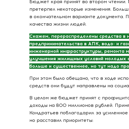
Бюджет края принят во втором чтении.
претерпел некоторые изменения. Больш
в окончательном варианте документа. П
качества жизни людей.
Скажем, перераспределены средства в 
предпринимательства в АПК, водо- и га
инженерной инфраструктуры, ремонта м
улучшения жилищных условий молодых се
больше и существеннее, но тут надо пр
При этом было обещано, что в ходе ис
средств они будут направлены на соци
В целом же бюджет принят с профицито
доходы на 800 миллионов рублей. Прин
Кондратьев поблагодарил за усиленно
но расставил приоритеты: