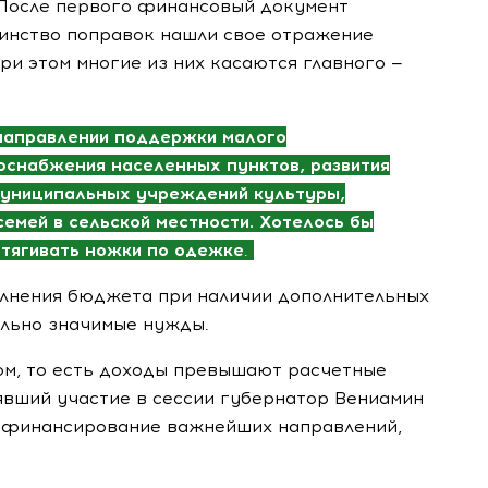
 После первого финансовый документ
инство поправок нашли свое отражение
ри этом многие из них касаются главного —
направлении поддержки малого
зоснабжения населенных пунктов, развития
униципальных учреждений культуры,
мей в сельской местности. Хотелось бы
отягивать ножки по одежке
.
полнения бюджета при наличии дополнительных
ально значимые нужды.
м, то есть доходы превышают расчетные
явший участие в сессии губернатор Вениамин
е финансирование важнейших направлений,