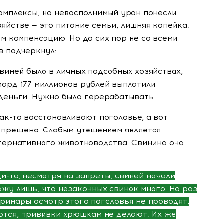
омплексы, но невосполнимый урон понесли
яйстве — это питание семьи, лишняя копейка.
м компенсацию. Но до сих пор не со всеми
в подчеркнул:
иней было в личных подсобных хозяйствах,
лиард 177 миллионов рублей выплатили
 деньги. Нужно было перерабатывать.
ак-то
восстанавливают поголовье, а вот
апрещено. Слабым утешением является
тернативного животноводства. Свинина она
и-то
, несмотря на запреты, свиней начали
жу лишь, что незаконных свинок много. Но раз
теринары осмотр этого поголовья не проводят,
тся, прививки хрюшкам не делают. Их же