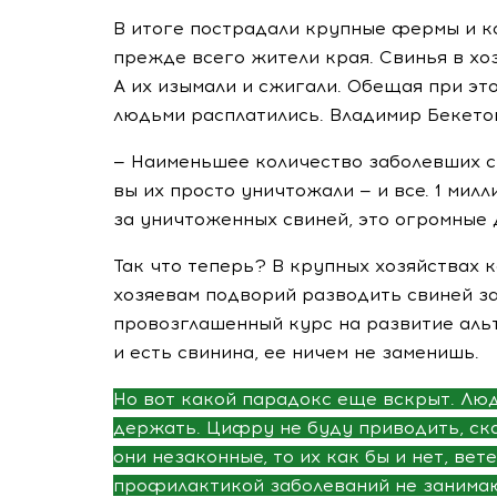
В итоге пострадали крупные фермы и к
прежде всего жители края. Свинья в хоз
А их изымали и сжигали. Обещая при это
людьми расплатились. Владимир Бекето
— Наименьшее количество заболевших св
вы их просто уничтожали — и все. 1 мил
за уничтоженных свиней, это огромные
Так что теперь? В крупных хозяйствах
к
хозяевам подворий разводить свиней з
провозглашенный курс на развитие аль
и есть свинина, ее ничем не заменишь.
Но вот какой парадокс еще вскрыт.
Люд
держать. Цифру не буду приводить, ска
они незаконные, то их как бы и нет, ве
профилактикой заболеваний не занимаю