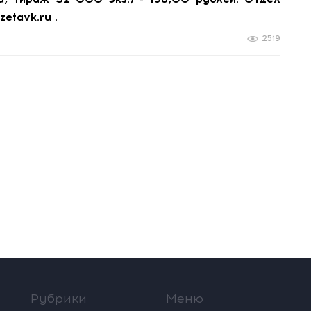
zetavk.ru .
2519
Рубрики
Меню