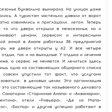
сезонье буквально вымирала. На улицах даже
ались. А туристам частенько давали от ворот
атно извинялись и приглашали… летом. Теперь
е то что двери открыли в межсезонье, но и
анивают ценами, сервисом и интересными
ой зимой в Анапе работали 38 предприятий
перь же двери открыты у 42. И все четыре
отдых, так и на выходные. У отдыха и лечения
иже, а сервис не меняется. И лечиться здесь
 лишь одна из составляющих обширного списка
ы совсем упустили тот факт, что услугами
зоваться… в деловых целях. Это организация
е это составляющие так называемого делового
. Санатории «Старинная Анапа» и «Аквамарин»,
лентина», отели «Ривьера», «Де ла Мапа»
отос», «Боспор» и другие успешно работают в