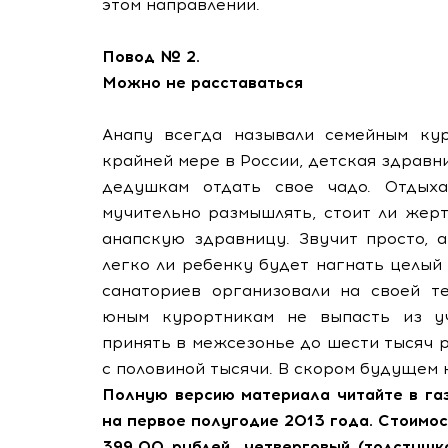
этом направлении.
Повод № 2.
Можно не расставаться
Анапу всегда называли семейным куро
крайней мере в России, детская здравни
дедушкам отдать свое чадо. Отдыха
мучительно размышлять, стоит ли жер
анапскую здравницу. Звучит просто, 
легко ли ребенку будет нагнать целый 
санаториев организовали на своей т
юным курортникам не выпасть из уч
принять в межсезонье до шести тысяч р
с половиной тысячи. В скором будущем 
Полную версию материала читайте в га
на первое полугодие 2013 года. Стоимос
399,00 рублей, четверговый (толстушк