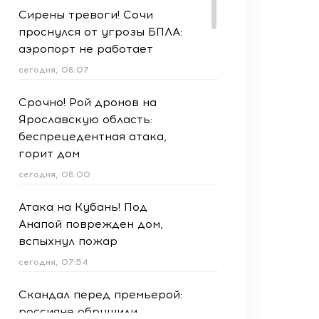
Сирены тревоги! Сочи
проснулся от угрозы БПЛА:
аэропорт не работает
сегодня, 08:07
Срочно! Рой дронов на
Ярославскую область:
беспрецедентная атака,
горит дом
сегодня, 08:00
Атака на Кубань! Под
Анапой поврежден дом,
вспыхнул пожар
сегодня, 07:54
Скандал перед премьерой:
россияне обрушили