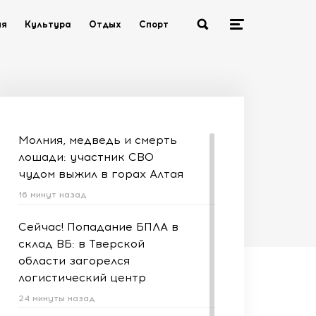
ия
Культура
Отдых
Спорт
Молния, медведь и смерть
лошади: участник СВО
чудом выжил в горах Алтая
16 минут назад
Сейчас! Попадание БПЛА в
склад ВБ: в Тверской
области загорелся
логистический центр
24 минуты назад