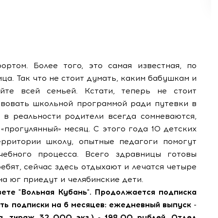
ртом. Более того, это самая известная, по
ца. Так что не стоит думать, каким бабушкам и
йте всей семьей. Кстати, теперь не стоит
твовать школьной программой ради путевки в
а в реальности родители всегда сомневаются,
«прогулянный» месяц. С этого года 10 детских
ерритории школу, опытные педагоги помогут
ебного процесса. Всего здравницы готовы
ебят, сейчас здесь отдыхают и лечатся четыре
на юг приедут и челябинские дети.
зете "Вольная Кубань". Продолжается подписка
ть подписки на 6 месяцев: ежедневный выпуск -
а, тираж 32 000 экз.) - 198,00 рублей. Отдел