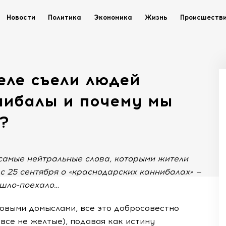
Новости
Политика
Экономика
Жизнь
Происшеств
еле съели людей
нибалы и почему мы
?
 самые нейтральные слова, которыми жители
с 25 сентября о «краснодарских каннибалах» —
ошло-поехало…
выми домыслами, все это добросовестно
все не желтые), подавая как истину