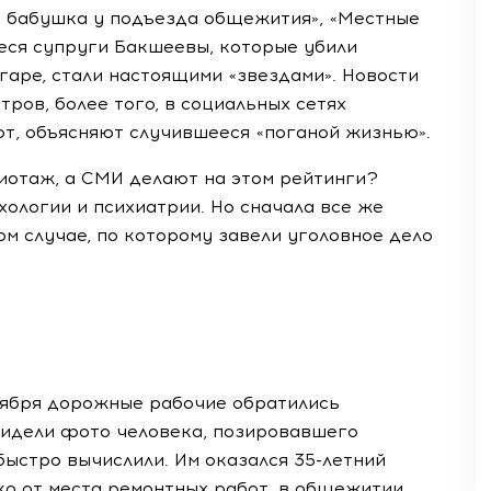
а бабушка у подъезда общежития», «Местные
ся супруги Бакшеевы, которые убили
гаре, стали настоящими «звездами». Новости
ров, более того, в социальных сетях
ют, объясняют случившееся «поганой жизнью».
иотаж, а СМИ делают на этом рейтинги?
хологии и психиатрии. Но сначала все же
ом случае, по которому завели уголовное дело
нтября дорожные рабочие обратились
видели фото человека, позировавшего
 быстро вычислили. Им оказался
35-летний
о от места ремонтных работ, в общежитии