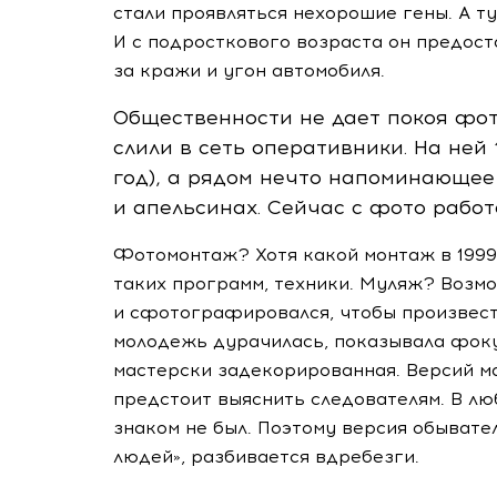
стали проявляться нехорошие гены. А ту
И с подросткового возраста он предост
за кражи и угон автомобиля.
Общественности не дает покоя фо
слили в сеть оперативники. На ней
год), а рядом нечто напоминающее
и апельсинах. Сейчас с фото рабо
Фотомонтаж? Хотя какой монтаж в 1999
таких программ, техники. Муляж? Возм
и сфотографировался, чтобы произвести
молодежь дурачилась, показывала фоку
мастерски задекорированная. Версий м
предстоит выяснить следователям. В лю
знаком не был. Поэтому версия обывател
людей», разбивается вдребезги.