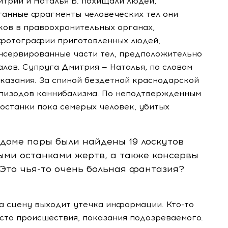
итрий и Наталья Б. похищали людей,
отанные фрагменты человеческих тел они
ков в правоохранительных органах,
фотографии приготовленных людей,
онсервированные части тел, предположительно
алов. Супруга Дмитрия — Наталья, по словам
казания. За спиной бездетной краснодарской
 эпизодов каннибализма. По неподтвержденным
останки пока семерых человек, убитых
 доме пары были найдены 19 лоскутов
ыми останками жертв, а также консервы
! Это
чья-то
очень больная фантазия?
 на сцену выходит утечка информации.
Кто-то
ста происшествия, показания подозреваемого.