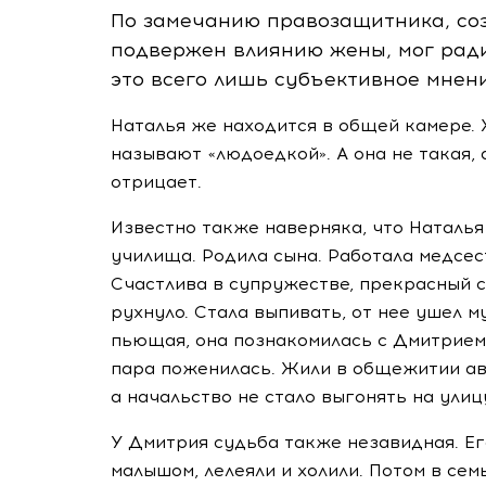
По замечанию правозащитника, соз
подвержен влиянию жены, мог ради
это всего лишь субъективное мнени
Наталья же находится в общей камере. 
называют «людоедкой». А она не такая,
отрицает.
Известно также наверняка, что Наталь
училища. Родила сына. Работала медсес
Счастлива в супружестве, прекрасный сп
рухнуло. Стала выпивать, от нее ушел м
пьющая, она познакомилась с Дмитрием,
пара поженилась. Жили в общежитии ав
а начальство не стало выгонять на ули
У Дмитрия судьба также незавидная. Ег
малышом, лелеяли и холили. Потом в се