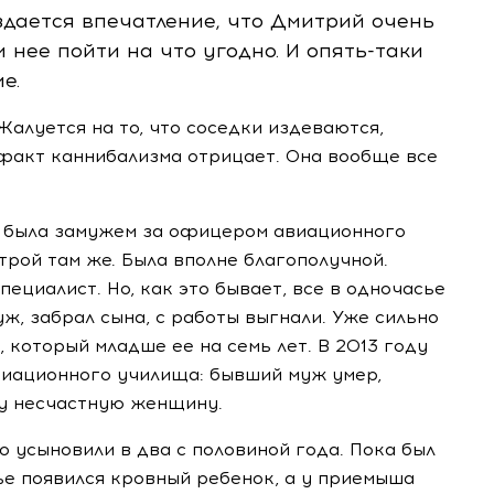
дается впечатление, что Дмитрий очень
 нее пойти на что угодно. И
опять-таки
е.
Жалуется на то, что соседки издеваются,
 факт каннибализма отрицает. Она вообще все
я была замужем за офицером авиационного
трой там же. Была вполне благополучной.
ециалист. Но, как это бывает, все в одночасье
уж, забрал сына, с работы выгнали. Уже сильно
 который младше ее на семь лет. В 2013 году
иационного училища: бывший муж умер,
цу несчастную женщину.
о усыновили в два с половиной года. Пока был
мье появился кровный ребенок, а у приемыша