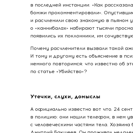
в последней инстанции: «Как рассказал
бомжи прокомментировали». Опустившие
и расчленили свою знакомую в пьяном у
о «каннибалах» набирают тысячи просмот
появились их поклонники, им сочувству
Почему расчленители вызвали такой аж
И тому и другому есть объяснение в пси
немного повторимся: что известно об эт
по статье «Убийство»?
Утечки, слухи, домыслы
А официально известно вот что. 24 се
в полицию: они нашли телефон, в нем у
с человеческими частями тела. Хозяина
Дмитрий Бакшеев. Он проживал недалек