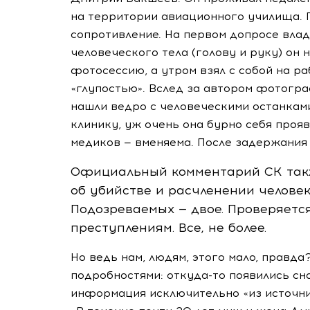
на территории авиационного училища.
сопротивление. На первом допросе влад
человеческого тела (голову и руку) он 
фотосессию, а утром взял с собой на р
«глупостью». Вслед за автором фотогр
нашли ведро с человеческими останкам
клинику, уж очень она бурно себя проя
медиков — вменяема. После задержания 
Официальный комментарий СК такж
об убийстве и расчленении человек
Подозреваемых — двое. Проверяетс
преступлениям. Все, не более.
Но ведь нам, людям, этого мало, правда
подробностями:
откуда-то
появились сна
информация исключительно «из источни