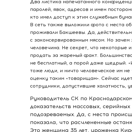
Два листика напечатанного конфиденциа
паролей, явок, адресов и имен посторон
кто имел доступ к этим служебным бумаг
В сеть также выложили фото с места о
проживали Бакшеевы. Да, действительн
с законсервированным мясом. Но зачем 
человечина. Не секрет, что некоторые
продать за жареный факт. Большинство з
не бесплатный, а порой даже щедрый. 
тоже люди, и ничто человеческое им не 
оценку таким «товарищам». Сейчас иде
сотрудники, допустившие халатность, у
Руководитель СК по Краснодарском
доказательств массовых, серийных 
подозреваемых. Да, с места происш
показала, что расчлененные останк
Это женщина 35 лет, уроженка Кир