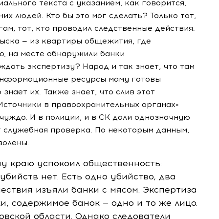
льного текста с указанием, как говорится,
них людей. Кто бы это мог сделать? Только тот,
ам, тот, кто проводил следственные действия.
быска — из квартиры общежития, где
о, на месте обнаружили банки
ждать экспертизу? Народ и так знает, что там
 информационные ресурсы маму готовы
нает их. Также знает, что слив этот
«Источники в правоохранительных органах»
чуждо. И в полиции, и в СК дали однозначную
т служебная проверка. По некоторым данным,
волены.
у краю успокоил общественность:
убийств нет. Есть одно убийство, два
ествия изъяли банки с мясом. Экспертиза
и, содержимое банок — одно и то же лицо.
овской области. Однако следователи