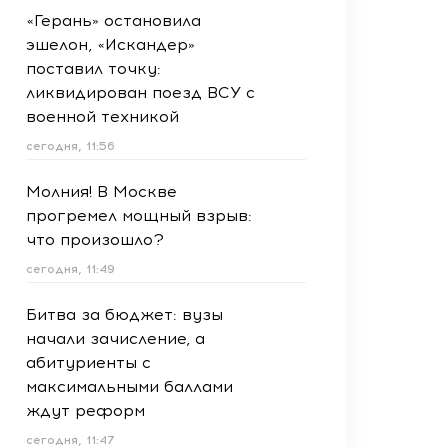
«Герань» остановила
эшелон, «Искандер»
поставил точку:
ликвидирован поезд ВСУ с
военной техникой
сегодня, 11:56
Молния! В Москве
прогремел мощный взрыв:
что произошло?
сегодня, 11:49
Битва за бюджет: вузы
начали зачисление, а
абитуриенты с
максимальными баллами
ждут реформ
сегодня, 11:47