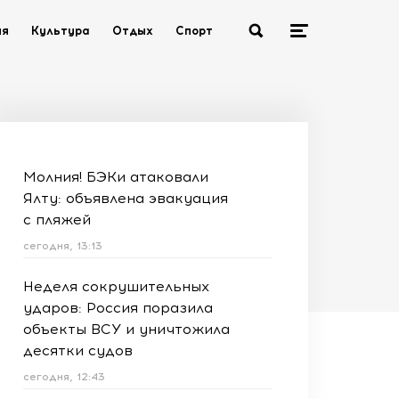
ия
Культура
Отдых
Спорт
Молния! БЭКи атаковали
Ялту: объявлена эвакуация
с пляжей
сегодня, 13:13
Неделя сокрушительных
ударов: Россия поразила
объекты ВСУ и уничтожила
десятки судов
сегодня, 12:43