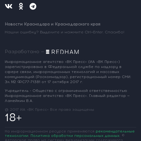
Новости Краснодара и Краснодарского края
Нашли ошибку? Выделите и нажмите Ctrl+Enter. Спасибо!
Разработано —
Информационное агентство «ВК Пресс»
(ИА «ВК Пресс»)
зарегистрировано
в Федеральной службе по надзору
в
сфере связи, информационных
технологий и массовых
коммуникаций
(Роскомнадзор),
регистрационный номер СМИ:
Эл № ФС77-71381
от 17 октября 2017 г.
Учредитель - Общество с ограниченной
ответственностью
Информационное
агентство «ВК Пресс».
Главный редактор —
Ламейкин В.А.
@ 2017 ИА «ВК Пресс»
Все права защищены
18+
На информационном ресурсе применяются
рекомендательные
технологии
.
Политика обработки персональных данных
.
©
Авторское право на систему визуализации содержимого