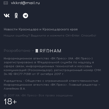
vkkrd@mail.ru
Новости Краснодара и Краснодарского края
Нашли ошибку? Выделите и нажмите Ctrl+Enter. Спасибо!
Разработано —
Информационное агентство «ВК Пресс»
(ИА «ВК Пресс»)
зарегистрировано
в Федеральной службе по надзору
в
сфере связи, информационных
технологий и массовых
коммуникаций
(Роскомнадзор),
регистрационный номер СМИ:
Эл № ФС77-71381
от 17 октября 2017 г.
Учредитель - Общество с ограниченной
ответственностью
Информационное
агентство «ВК Пресс».
Главный редактор —
Ламейкин В.А.
@ 2017 ИА «ВК Пресс»
Все права защищены
18+